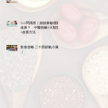
中
Sick問識答｜頻頻鼻敏感難
擇
改善？ 中醫拆解4大類型
+改善方法
飲食攻略·二十四節氣小滿
｜
祛
不