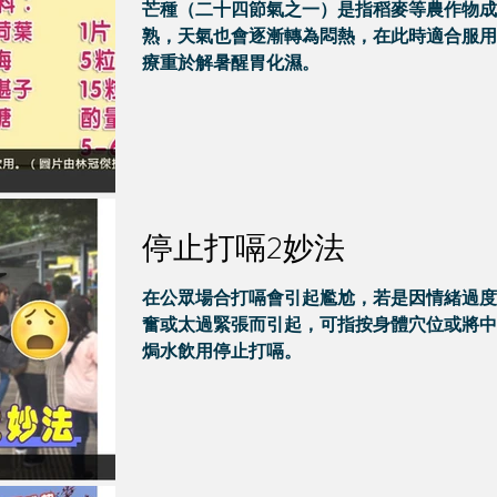
芒種（二十四節氣之一）是指稻麥等農作物成
熟，天氣也會逐漸轉為悶熱，在此時適合服用
療重於解暑醒胃化濕。
停止打嗝2妙法
在公眾場合打嗝會引起尷尬，若是因情緒過度
奮或太過緊張而引起，可指按身體穴位或將中
焗水飲用停止打嗝。