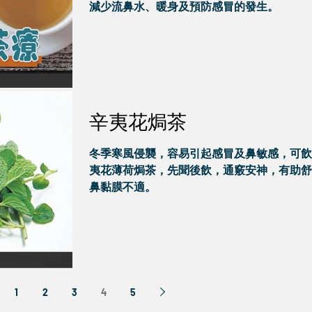
減少流鼻水、暖身及預防感冒的發生。
辛夷花焗茶
冬季寒風侵襲，容易引起感冒及鼻敏感，可飲
夷花薄荷焗茶，先聞後飲，通竅安神，有助舒
鼻黏膜不適。
1
2
3
4
5