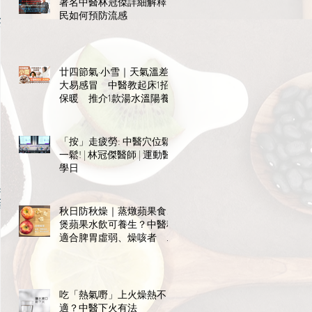
著名中醫林冠傑詳細解釋市
民如何預防流感
茶
廿四節氣·小雪｜天氣溫差
大易感冒 中醫教起床1招
保暖 推介1款湯水溫陽養
陰
「按」走疲勞: 中醫穴位鬆
一鬆! | 林冠傑醫師 | 運動醫
學日
興
藥
秋日防秋燥｜蒸燉蘋果食、
煲蘋果水飲可養生？中醫稱
適合脾胃虛弱、燥咳者 宜
飯前食免礙消化
吃「熱氣嘢」上火燥熱不
適？中醫下火有法