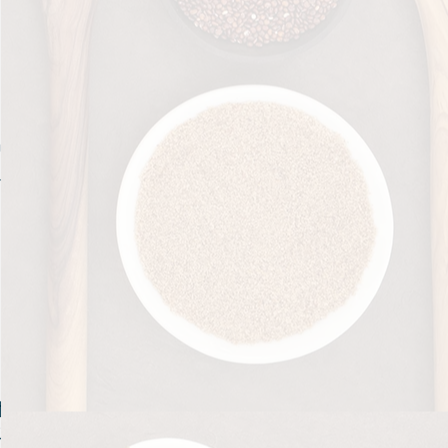
中
用
性
助