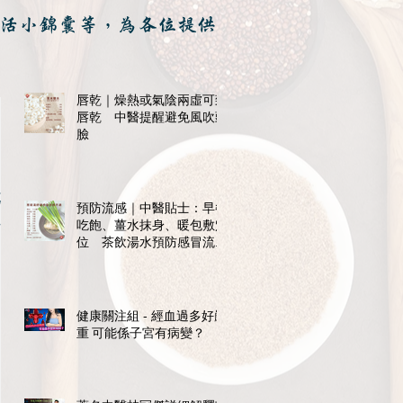
活小錦囊等，為各位提供
唇乾｜燥熱或氣陰兩虛可致
唇乾 中醫提醒避免風吹頭
臉
不
預防流感｜中醫貼士：早餐
材
吃飽、薑水抹身、暖包敷穴
位 茶飲湯水預防感冒流感
紓不適
健康關注組 - 經血過多好嚴
重 可能係子宮有病變？