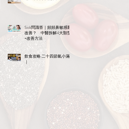
Sick問識答｜頻頻鼻敏感難
改善？ 中醫拆解4大類型
+改善方法
飲食攻略·二十四節氣小滿
｜