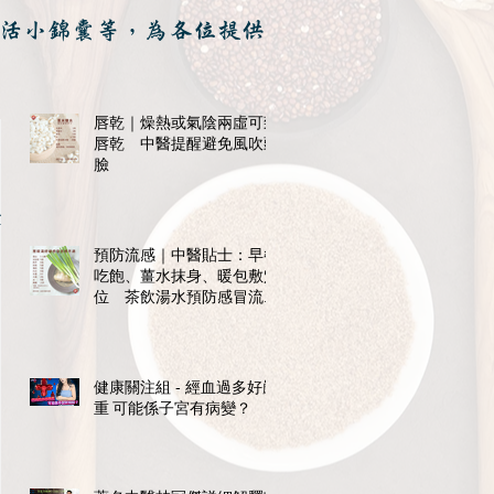
活小錦囊等，為各位提供
唇乾｜燥熱或氣陰兩虛可致
唇乾 中醫提醒避免風吹頭
臉
危
預防流感｜中醫貼士：早餐
吃飽、薑水抹身、暖包敷穴
位 茶飲湯水預防感冒流感
紓不適
健康關注組 - 經血過多好嚴
重 可能係子宮有病變？