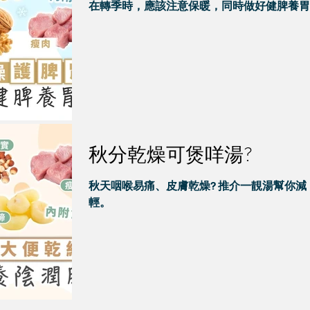
在轉季時，應該注意保暖，同時做好健脾養胃
秋分乾燥可煲咩湯?
秋天咽喉易痛、皮膚乾燥? 推介一靚湯幫你減
輕。