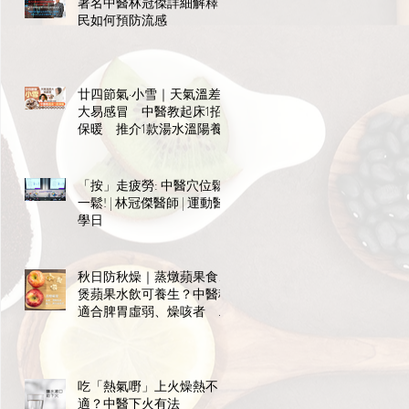
著名中醫林冠傑詳細解釋市
？
民如何預防流感
廿四節氣·小雪｜天氣溫差
大易感冒 中醫教起床1招
保暖 推介1款湯水溫陽養
陰
「按」走疲勞: 中醫穴位鬆
一鬆! | 林冠傑醫師 | 運動醫
學日
秋日防秋燥｜蒸燉蘋果食、
煲蘋果水飲可養生？中醫稱
適合脾胃虛弱、燥咳者 宜
飯前食免礙消化
吃「熱氣嘢」上火燥熱不
適？中醫下火有法