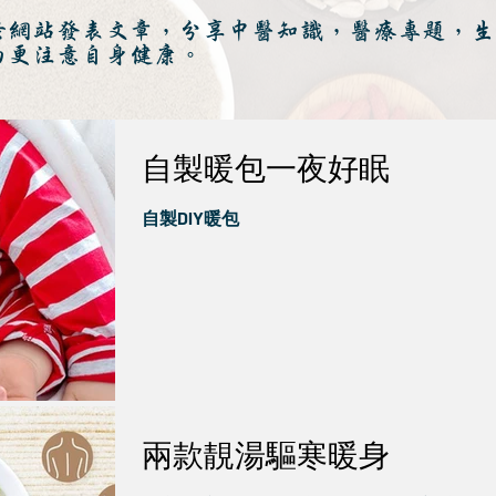
於網站發表文章，分享中醫知識，醫療專題，生
而更注意自身健康。
自製暖包一夜好眠
自製DlY暖包
兩款靚湯驅寒暖身