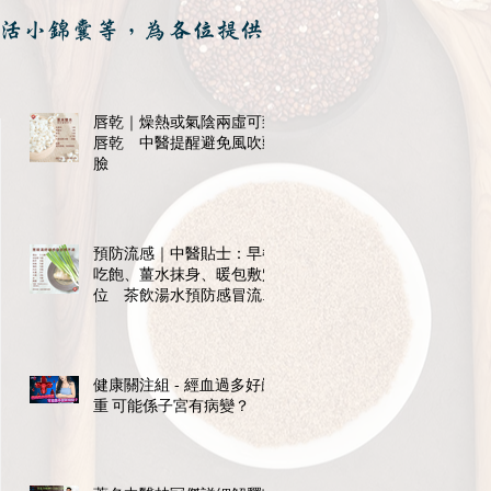
活小錦囊等，為各位提供
唇乾｜燥熱或氣陰兩虛可致
唇乾 中醫提醒避免風吹頭
臉
預防流感｜中醫貼士：早餐
吃飽、薑水抹身、暖包敷穴
位 茶飲湯水預防感冒流感
紓不適
健康關注組 - 經血過多好嚴
重 可能係子宮有病變？