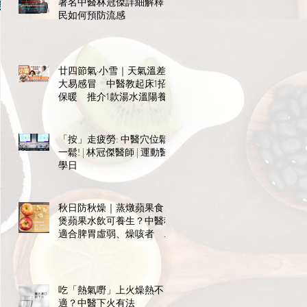
著名中醫林冠傑詳細解釋市
令你
民如何預防流感
廿四節氣·小雪｜天氣溫差
大易感冒 中醫教起床1招
保暖 推介1款湯水溫陽養
陰
「按」走疲勞: 中醫穴位鬆
一鬆! | 林冠傑醫師 | 運動醫
學日
秋日防秋燥｜蒸燉蘋果食、
煲蘋果水飲可養生？中醫稱
適合脾胃虛弱、燥咳者 宜
飯前食免礙消化
吃「熱氣嘢」上火燥熱不
適？中醫下火有法