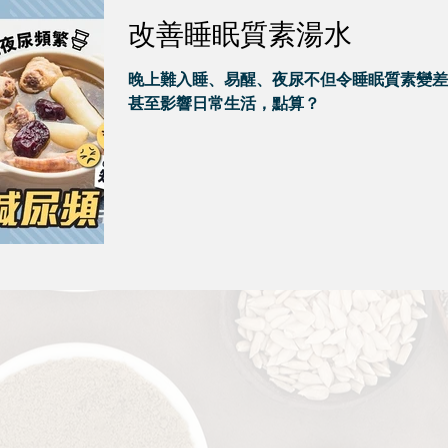
改善睡眠質素湯水
晚上難入睡、易醒、夜尿不但令睡眠質素變差
甚至影響日常生活，點算？