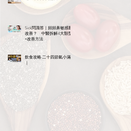
，
Sick問識答｜頻頻鼻敏感難
改善？ 中醫拆解4大類型
+改善方法
飲食攻略·二十四節氣小滿
｜