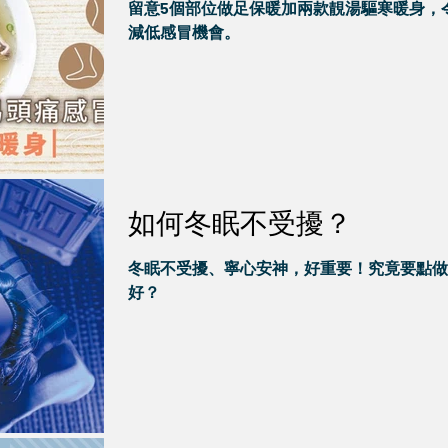
留意5個部位做足保暖加兩款靚湯驅寒暖身，
減低感冒機會。
如何冬眠不受擾？
冬眠不受擾、寧心安神，好重要！究竟要點做
好？