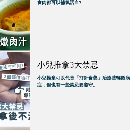
食肉都可以補氣活血?
小兒推拿3大禁忌
小兒推拿可以代替「打針食藥」治療些輕微病
症，但也有一些禁忌要遵守。