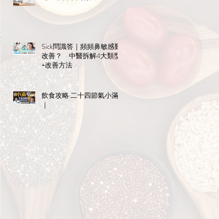
湯
Sick問識答｜頻頻鼻敏感難
改善？ 中醫拆解4大類型
+改善方法
飲食攻略·二十四節氣小滿
｜
？