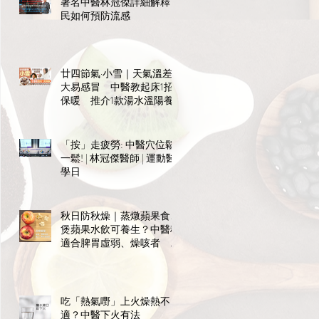
著名中醫林冠傑詳細解釋市
民如何預防流感
廿四節氣·小雪｜天氣溫差
大易感冒 中醫教起床1招
保暖 推介1款湯水溫陽養
陰
「按」走疲勞: 中醫穴位鬆
一鬆! | 林冠傑醫師 | 運動醫
學日
秋日防秋燥｜蒸燉蘋果食、
煲蘋果水飲可養生？中醫稱
適合脾胃虛弱、燥咳者 宜
飯前食免礙消化
吃「熱氣嘢」上火燥熱不
適？中醫下火有法