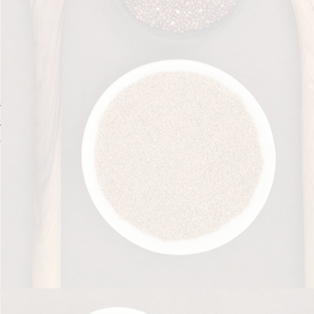
養
水
媽
，