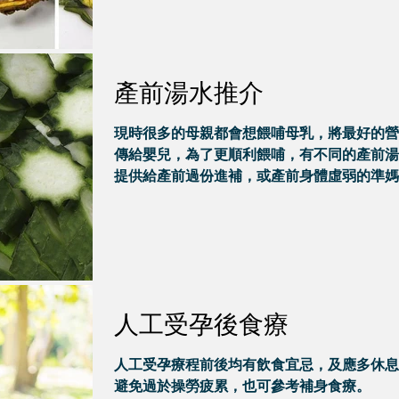
產前湯水推介
現時很多的母親都會想餵哺母乳，將最好的營
傳給嬰兒，為了更順利餵哺，有不同的產前湯
提供給產前過份進補，或產前身體虛弱的準媽
參考。
人工受孕後食療
人工受孕療程前後均有飲食宜忌，及應多休息
避免過於操勞疲累，也可參考補身食療。