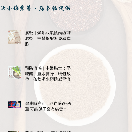
活小錦囊等，為各位提供
唇乾｜燥熱或氣陰兩虛可致
唇乾 中醫提醒避免風吹頭
臉
預防流感｜中醫貼士：早餐
吃飽、薑水抹身、暖包敷穴
位 茶飲湯水預防感冒流感
紓不適
健康關注組 - 經血過多好嚴
重 可能係子宮有病變？