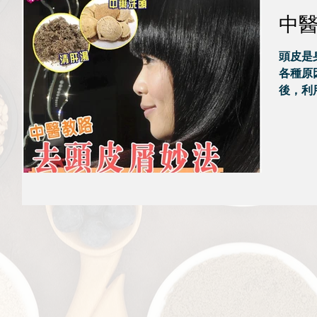
中
頭皮是
各種原
後，利
題。