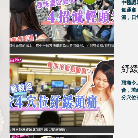
中醫認
氣通竅
濃，日
題可大
紓
頭痛令
會，若
分穴位
合相應