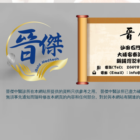
晉傑中醫診所在本網站所提供的資料只供參考之用。 晉傑中醫診所已盡力
無須事先通知而隨時修改本網頁的內容和任何部分。對於與本網站有關連的