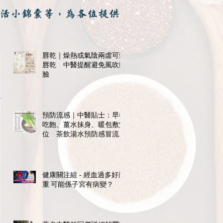
活小錦囊等，為各位提供
唇乾｜燥熱或氣陰兩虛可致
唇乾 中醫提醒避免風吹頭
臉
否
預防流感｜中醫貼士：早餐
吃飽、薑水抹身、暖包敷穴
位 茶飲湯水預防感冒流感
紓不適
健康關注組 - 經血過多好嚴
重 可能係子宮有病變？