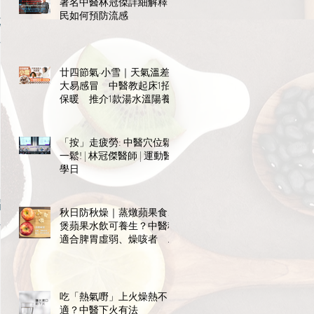
著名中醫林冠傑詳細解釋市
民如何預防流感
不
材
廿四節氣·小雪｜天氣溫差
大易感冒 中醫教起床1招
保暖 推介1款湯水溫陽養
陰
「按」走疲勞: 中醫穴位鬆
一鬆! | 林冠傑醫師 | 運動醫
學日
的
亂
秋日防秋燥｜蒸燉蘋果食、
環
煲蘋果水飲可養生？中醫稱
適合脾胃虛弱、燥咳者 宜
飯前食免礙消化
吃「熱氣嘢」上火燥熱不
適？中醫下火有法