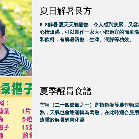
夏日解暑良方
6_8解暑 夏天天氣酷熱，令人感到疲累，又容
心情煩躁，可以製作一家大小都適宜的簡單湯
和飲料，有解暑清熱，生津、潤躁等功效。
夏季醒胃食譜
芒種（二十四節氣之一）是指稻麥等農作物成
熟，天氣也會逐漸轉為悶熱，在此時適合服用
療重於解暑醒胃化濕。