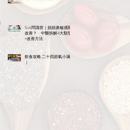
易
Sick問識答｜頻頻鼻敏感難
水
改善？ 中醫拆解4大類型
+改善方法
飲食攻略·二十四節氣小滿
｜
茶