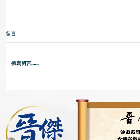
留言
撰寫留言......
唇乾｜燥熱或氣陰兩虛可致唇
預防流感
乾 中醫提醒避免風吹頭臉
飽、薑水
茶飲湯水