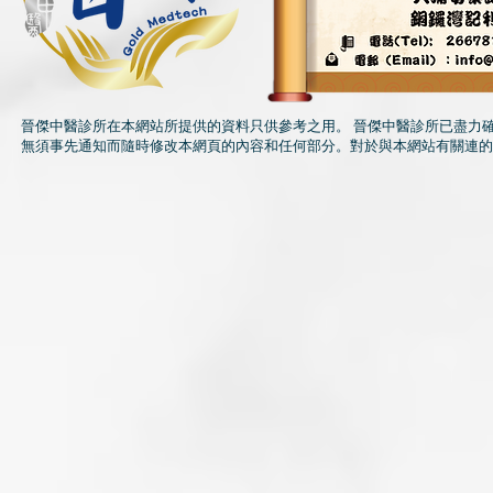
晉傑中醫診所在本網站所提供的資料只供參考之用。 晉傑中醫診所已盡力
無須事先通知而隨時修改本網頁的內容和任何部分。對於與本網站有關連的