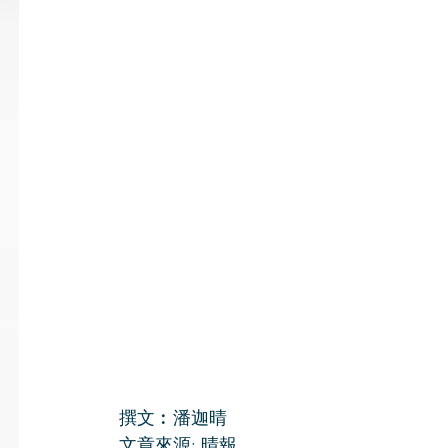
撰文︰潘迦晴
文章來源: 晴報