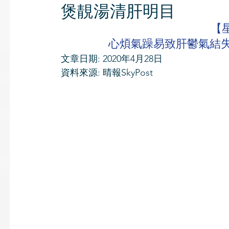
煲靚湯清肝明目
【
心煩氣躁易致肝鬱氣結失
文章日期: 2020年4月28日 
資料來源: 晴報SkyPost