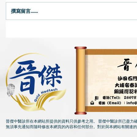
立秋喉乾點算好
撰寫留言......
立秋少吃
晉傑中醫診所在本網站所提供的資料只供參考之用。 晉傑中醫診所已盡力
無須事先通知而隨時修改本網頁的內容和任何部分。對於與本網站有關連的