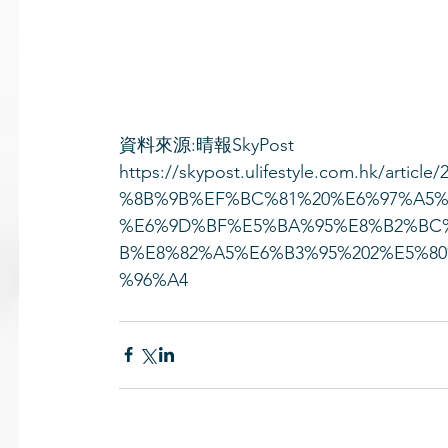
資料來源:晴報SkyPost
https://skypost.ulifestyle.com.hk/a
%8B%9B%EF%BC%81%20%E6%97%A5%
%E6%9D%BF%E5%BA%95%E8%B2%BC
B%E8%82%A5%E6%B3%95%202%E5%8
%96%A4