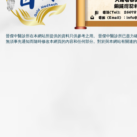
晉傑中醫診所在本網站所提供的資料只供參考之用。 晉傑中醫診所已盡力
無須事先通知而隨時修改本網頁的內容和任何部分。對於與本網站有關連的