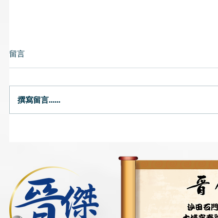
留言
撰寫留言......
唇乾｜燥熱或氣陰兩虛可致唇
預防流感
乾 中醫提醒避免風吹頭臉
飽、薑水
茶飲湯水