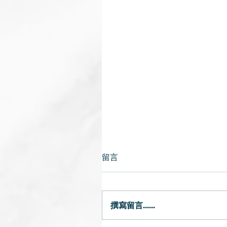
留言
秋天合時補品
撰寫留言......