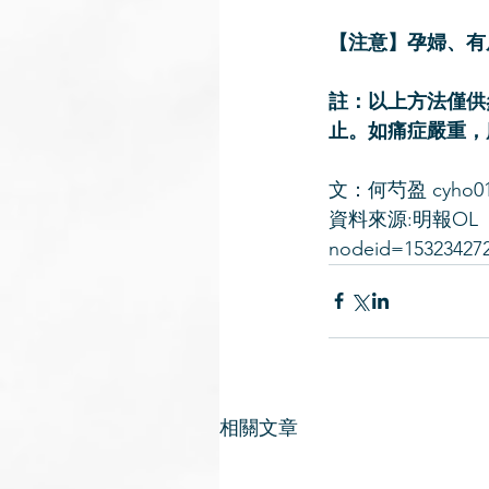
【注意】孕婦、有
註：以上方法僅供
止。如痛症嚴重，
文：何芍盈 cyho01@
資料來源:明報OL  （ht
nodeid=15323427
相關文章