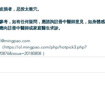
皮損者，忌按太衝穴。 
參考，如有任何疑問，應諮詢註冊中醫師意見，如身體感
應向註冊中醫師或家庭醫生求診。 
mingpao.com 
tps://ol.mingpao.com/php/hotpick3.php?
20876&issue=20180808 ）