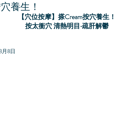
m按穴養生！
【穴位按摩】搽Cream按穴養生！ 
按太衝穴 清熱明目‧疏肝解鬱 
8月8日 