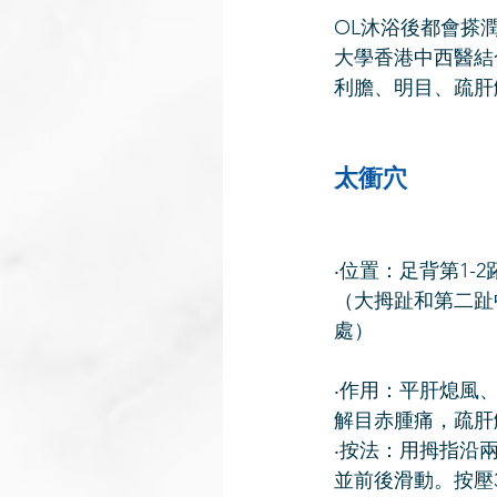
OL沐浴後都會搽
大學香港中西醫結
利膽、明目、疏肝
太衝穴 
‧位置：足背第1-
（大拇趾和第二趾
處） 
‧作用：平肝熄風
解目赤腫痛，疏肝
‧按法：用拇指沿
並前後滑動。按壓3