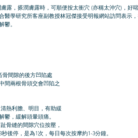
潤膚露，搽潤膚露時，可順便按太衝穴 (亦稱太沖穴)，好
合醫學研究所客座副教授林冠傑接受明報網站訪問表示，
解鬱。 
2跖骨間隙的後方凹陷處
中間兩根骨頭交會凹陷之
、清熱利膽、明目，有助緩
解鬱，緩解頭暈頭痛。 
兩趾骨縫的間隙穴位按壓，
秒後停，是為1次，每日每次按摩約1-3分鐘。 