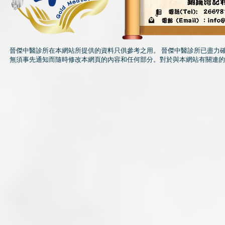
晉傑中醫診所在本網站所提供的資料只供參考之用。 晉傑中醫診所已盡力
無須事先通知而隨時修改本網頁的內容和任何部分。對於與本網站有關連的