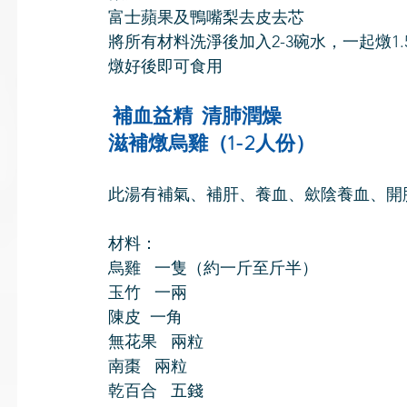
富士蘋果及鴨嘴梨去皮去芯
將所有材料洗淨後加入2-3碗水，一起燉1.
燉好後即可食用
 補血益精  清肺潤燥
滋補燉烏雞（1-2人份）
此湯有補氣、補肝、養血、歛陰養血、開
材料：
烏雞   一隻（約一斤至斤半）
玉竹   一兩
陳皮  一角
無花果   兩粒
南棗   兩粒
乾百合   五錢