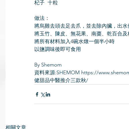
杞子  十粒
做法：
將烏雞去頭去足去爪，並去除內臟，出水
將玉竹、陳皮、無花果、南棗、乾百合及杞
將所有材料加入4碗水燉一個半小時
以鹽調味後即可食用
By Shemom
資料來源:SHEMOM https://www.shemo
健甜品中醫推介三款秋/
相關文章