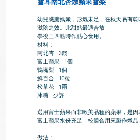
雪耳南北杏燉蘋果雪梨
幼兒臟腑嬌嫩，形氣未足，在秋天易有乾
滋陰之效。此甜點最適合放
學後三四點時作點心食用。
材料：
南北杏   3錢
富士蘋果   1個
鴨嘴梨   1個
鮮百合   10粒
松草花   1兩
冰糖   少許
選用富士蘋果而非歐美品種的蘋果，是因
富士蘋果水份充足，較適合用來製作燉品
做法：