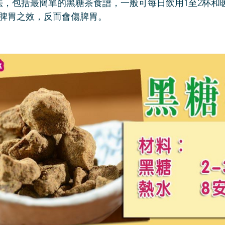
法，包括最簡單的黑糖茶食譜，一般可每日飲用1至2杯和
脾胃之效，反而會傷脾胃。