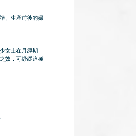
準、生產前後的婦
少女士在月經期
之效，可紓緩這種
。