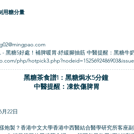
控制用糖分量
02@mingpao.com
 - 黑糖5好處！補脾暖胃‧紓緩腳抽筋 中醫提醒：黑糖牛
pao.com/php/hotpick3.php?nodeid=1525692486903&issu
黑糖茶食譜1：黑糖焗水5分鐘 
中醫提醒：凍飲傷脾胃
6月22日
樣炮製？香港中文大學香港中西醫結合醫學研究所客座副