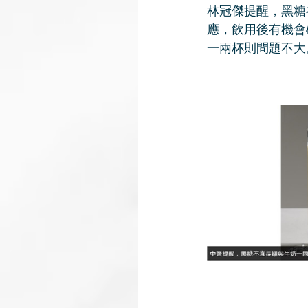
林冠傑提醒，黑糖
應，飲用後有機會
一兩杯則問題不大