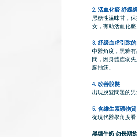
2. 活血化瘀 紓緩
黑糖性溫味甘，保
女，有助活血化瘀
3. 紓緩血虛引致
中醫角度，黑糖有
間，因身體虛弱失
腳抽筋。
4. 改善脫髮
出現脫髮問題的男
5. 含維生素礦物質
從現代醫學角度看
黑糖牛奶 勿長期