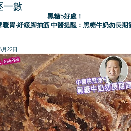
逐一數
黑糖5好處！
脾暖胃‧紓緩腳抽筋 中醫提醒：黑糖牛奶勿長期
6月22日