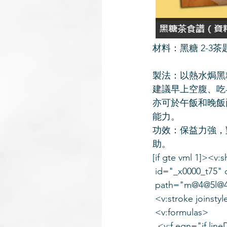
材料：黑糖 2-3茶
製法：以熱水焗黑
建議早上空腹、吃
亦可於午飯和晚飯
能力。
功效：保益力強，
助。
[if gte vml 1]><v:
 id="_x0000_t75" 
 path="m@4@5l@4
 <v:stroke joinst
 <v:formulas>
  <v:f eqn="if li