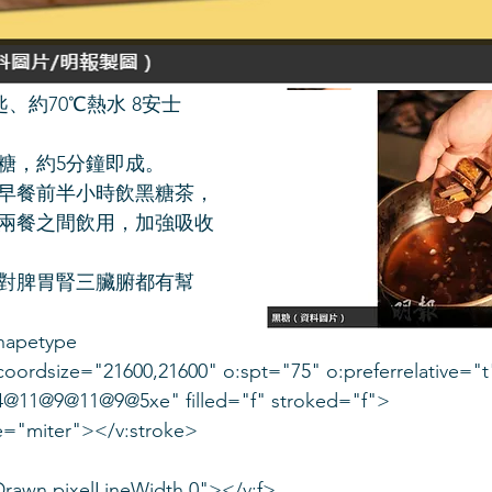
匙、約70℃熱水 8安士
糖，約5分鐘即成。
早餐前半小時飲黑糖茶，
兩餐之間飲用，加強吸收
對脾胃腎三臟腑都有幫
shapetype
coordsize="21600,21600" o:spt="75" o:preferrelative="t
@11@9@11@9@5xe" filled="f" stroked="f">
yle="miter"></v:stroke>
neDrawn pixelLineWidth 0"></v:f>