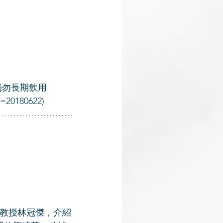
奶勿長期飲用
e=20180622)
教授林冠傑，介紹