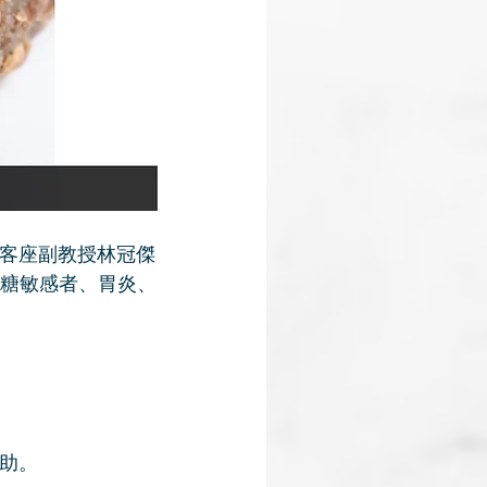
客座副教授林冠傑
、糖敏感者、胃炎、
助。