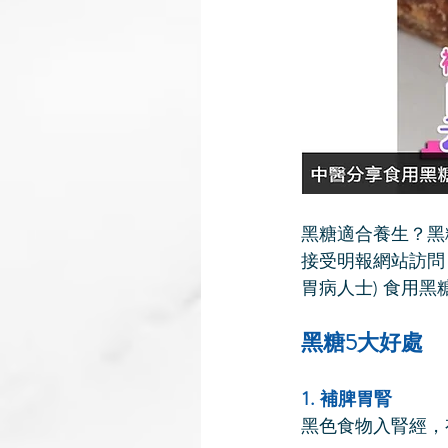
黑糖適合養生？黑
接受明報網站訪問
胃病人士) 食用
黑糖5大好處
1. 補脾胃腎
黑色食物入腎經，