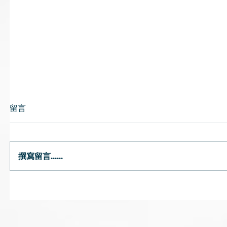
留言
撰寫留言......
唇乾｜燥熱或氣陰兩虛可致唇
預防流感
乾 中醫提醒避免風吹頭臉
飽、薑水
茶飲湯水