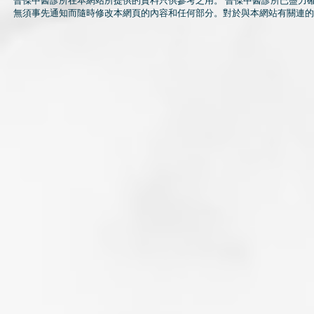
晉傑中醫診所在本網站所提供的資料只供參考之用。 晉傑中醫診所已盡力
無須事先通知而隨時修改本網頁的內容和任何部分。對於與本網站有關連的