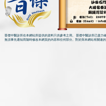
晉傑中醫診所在本網站所提供的資料只供參考之用。 晉傑中醫診所已盡力
無須事先通知而隨時修改本網頁的內容和任何部分。對於與本網站有關連的