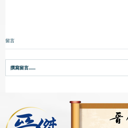
留言
撰寫留言......
唇乾｜燥熱或氣陰兩虛可致唇
預防流感
乾 中醫提醒避免風吹頭臉
飽、薑水
茶飲湯水