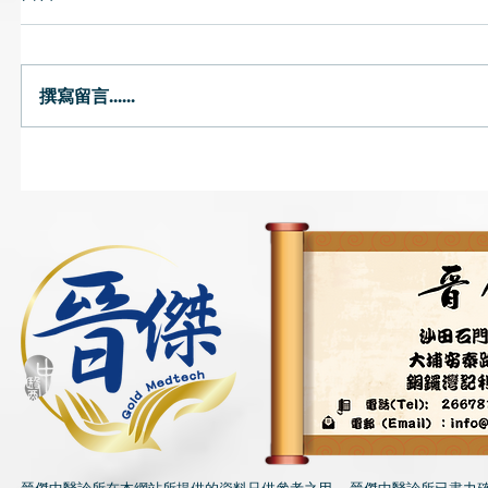
撰寫留言......
唇乾｜燥熱或氣陰兩虛可致唇
預防流感
乾 中醫提醒避免風吹頭臉
飽、薑水
茶飲湯水