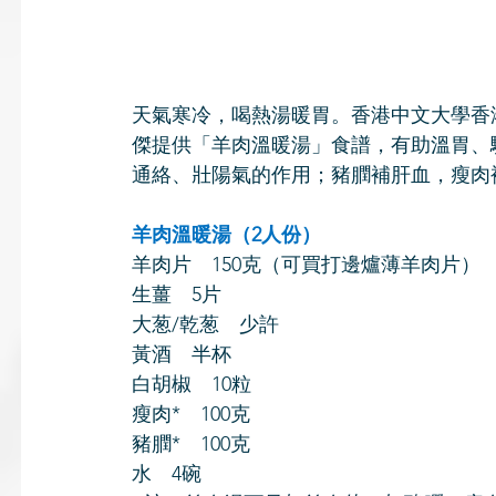
天氣寒冷，喝熱湯暖胃。香港中文大學香
傑提供「羊肉溫暖湯」食譜，有助溫胃、
通絡、壯陽氣的作用；豬膶補肝血，瘦肉
羊肉溫暖湯（2人份）
羊肉片　150克（可買打邊爐薄羊肉片）
生薑　5片
大葱/乾葱　少許
黃酒　半杯
白胡椒　10粒
瘦肉*　100克
豬膶*　100克
水　4碗