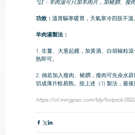
*註：羊肉湯可只加羊肉片，加豬膶、瘦
功效：
溫胃驅寒暖胃，天氣寒冷四肢不溫
羊肉湯製法：
1. 生薑、大葱起鑊，加黃酒、白胡椒粒
熟即可。 
2. 倘若加入瘦肉、豬膶，瘦肉可先汆水
切成薄片較易熟。按上述（1) 製法，最
https://ol.mingpao.com/ldy/hotpick/202