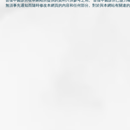
晉傑中醫診所在本網站所提供的資料只供參考之用。 晉傑中醫診所已盡力
無須事先通知而隨時修改本網頁的內容和任何部分。對於與本網站有關連的