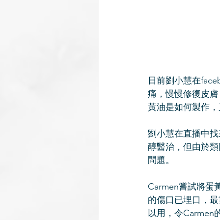
日前劉小慧在fac
痛，慢慢修復皮膚
黃油是如何製作，
劉小慧在直播中找
醇醫治，但由於類
問題。
Carmen嘗試
的傷口已埋口，最
以用，令Carme