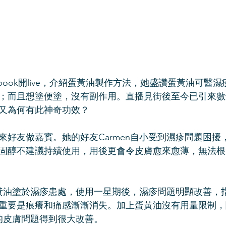
ebook開live，介紹蛋黃油製作方法，她盛讚蛋黃油可醫
；而且想塗便塗，沒有副作用。直播見街後至今已引來數
又為何有此神奇功效？
來好友做嘉賓。她的好友Carmen自小受到濕疹問題困擾
固醇不建議持續使用，用後更會令皮膚愈來愈薄，無法根治C
將蛋黃油塗於濕疹患處，使用一星期後，濕疹問題明顯改善，
重要是痕癢和痛感漸漸消失。加上蛋黃油沒有用量限制，
n的皮膚問題得到很大改善。