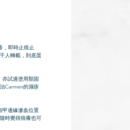
濕疹，即時止痕止
千人轉載，到底蛋
，亦試過塗用類固
armen的濕疹
指甲邊緣滲血位置
隨時覺得痕癢也可