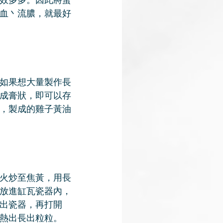
血丶流膿，就最好
如果想大量製作長
成膏狀，即可以存
，製成的雞子黃油
火炒至焦黃，用長
放進缸瓦瓷器內，
出瓷器，再打開
熱出長出粒粒。