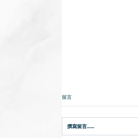
留言
撰寫留言......
2款湯水健脾補腎