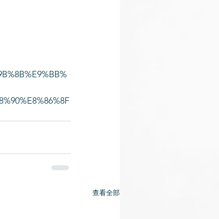
%9B%8B%E9%BB%
8%90%E8%86%8F
查看全部