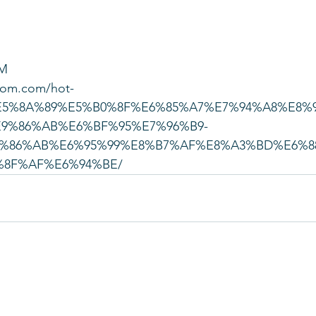
M
mom.com/hot-
5/%E5%8A%89%E5%B0%8F%E6%85%A7%E7%94%A8%E8
E9%86%AB%E6%BF%95%E7%96%B9-
%86%AB%E6%95%99%E8%B7%AF%E8%A3%BD%E6%8
%8F%AF%E6%94%BE/