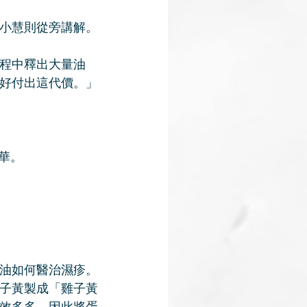
小慧則從旁講解。
程中釋出大量油
好付出這代價。」
華。
油如何醫治濕疹。
子黃製成「雞子黃
效多多。因此將蛋