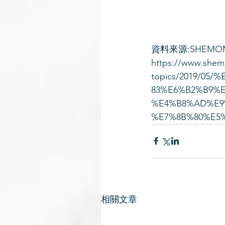
資料來源:SHEMO
https://www.she
topics/2019/0
83%E6%B2%B9%
%E4%B8%AD%E9
%E7%8B%80%E5
相關文章