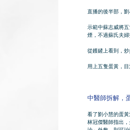
直播的後半部，劉
示範中蘇志威將五
煙，不過蘇氏夫婦
從鑊鏟上看到，炒
用上五隻蛋黃，目
中醫師拆解，
看了劉小慧的蛋黃
林冠傑醫師指出，
油」外敷，則可治