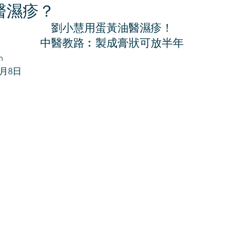
醫濕疹？
劉小慧用蛋黃油醫濕疹！
中醫教路︰製成膏狀可放半年
m
5月8日