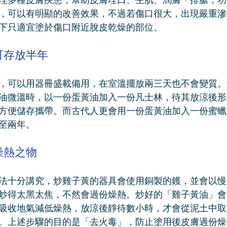
，可以有明顯的改善效果，不過若傷口很大，出現嚴重滲
下只適宜塗於傷口附近脫皮乾燥的部位。
可存放半年
，可以用器冊盛載備用，在室溫擺放兩三天也不會變質。
油微溫時，以一份蛋黃油加入一份凡士林，待其放涼後形
方便儲存攜帶。而古代人更會用一份蛋黃油加入一份蜜蠟
至兩年。
燥熱之物
法十分講究，炒雞子黃的器具會使用銅製的鑊，並會以慢
炒得太黑太焦，不然會過份燥熱。炒好的「雞子黃油」會
吸收地氣減低燥熱，放涼後靜待數小時，才會從泥土中取
。上述步驟的目的是「去火毒」，防止塗用後皮膚過份燥