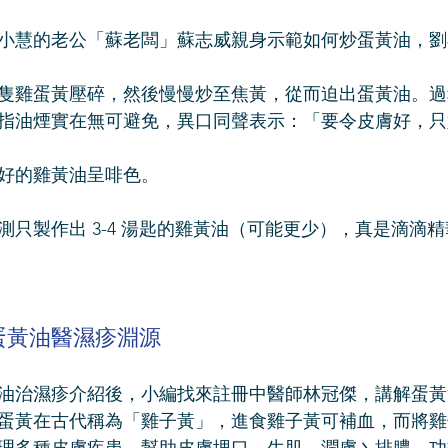
小慧的老公「蘇老闆」蘇志威親身示範如何炒蛋黃油，劉
隻雞蛋黃壓碎，然後慢慢炒至焦黃，從而迫出蛋黃油。過
指油煙實在無可避免，異口同聲表示：「要令皮膚好，只
好的雞黃油呈啡色。
測只製作出 3-4 湯匙的雞黃油（可能更少），真是滴滴精
蛋黃油醫濕疹淵源
油治濕疹介紹後，小編找來註冊中醫師林冠傑，講解蛋黃
蛋黃在古代稱為「雞子黃」，進食雞子黃可補血，而將雞
理多種皮膚疾患，幫助皮膚埋口、生肌、潤膚丶排膿，功