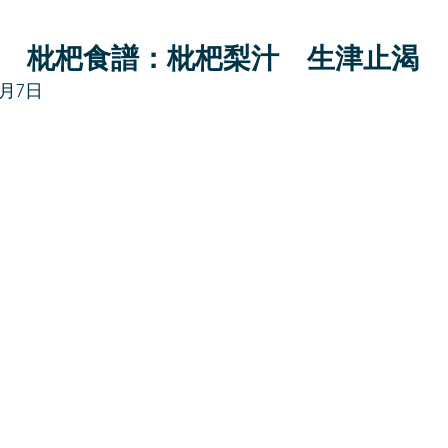
枇杷食譜：枇杷梨汁　生津止渴
4月7日