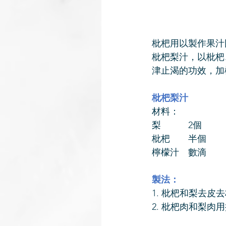
枇杷用以製作果汁
枇杷梨汁，以枇杷
津止渴的功效，加
枇杷梨汁
材料：
梨　　　2個
枇杷　　半個
檸檬汁　數滴
製法：
1. 枇杷和梨去皮
2. 枇杷肉和梨