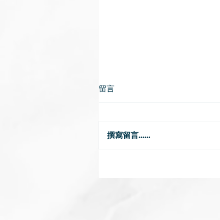
留言
二十四節氣·穀雨
撰寫留言......