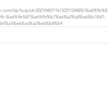
pao.com/ldy/hotpick/20210407/1615201104885/%e6%9
9c-%e6%9e%87%e6%9d%b7%e6%a2%a8%e6%b1%81-
b4%a5%e6%ad%a2%e6%b8%b4