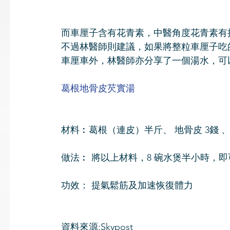
而車厘子含有花青素，中醫角度花青素有
不過林醫師則建議，如果將整粒車厘子吃
車厘車外，林醫師亦分享了一個湯水，可
葛根地骨皮芡實湯
材料︰葛根（連皮）半斤、 地骨皮 3錢 、
做法︰ 將以上材料，8 碗水煲半小時，即
功效： 提氣鬆筋及加速恢復體力
資料來源:Skypost