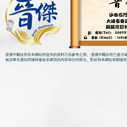
晉傑中醫診所在本網站所提供的資料只供參考之用。 晉傑中醫診所已盡力
無須事先通知而隨時修改本網頁的內容和任何部分。對於與本網站有關連的