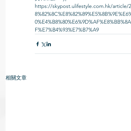
https://skypost.ulifestyle.com.hk/a
8%82%8C%E8%82%89%E5%8B%9E%E6
0%E4%B8%80%E6%9D%AF%E8%BB%8A
F%E7%B4%93%E7%B7%A9
相關文章