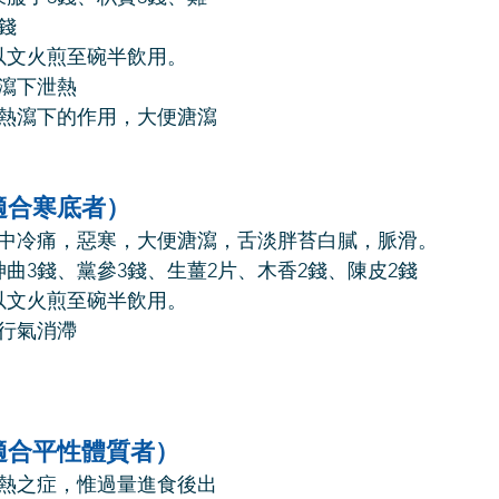
錢
以文火煎至碗半飲用。
瀉下泄熱
熱瀉下的作用，大便溏瀉
適合寒底者）
中冷痛，惡寒，大便溏瀉，舌淡胖苔白膩，脈滑。
曲3錢、黨參3錢、生薑2片、木香2錢、陳皮2錢
以文火煎至碗半飲用。
行氣消滯
適合平性體質者）
熱之症，惟過量進食後出