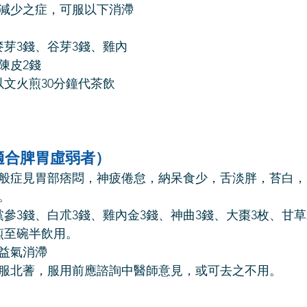
減少之症，可服以下消滯
麥芽3錢、谷芽3錢、雞內
陳皮2錢
以文火煎30分鐘代茶飲
適合脾胃虛弱者）
般症見胃部痞悶，神疲倦怠，納呆食少，舌淡胖，苔白，
。
黨參3錢、白朮3錢、雞內金3錢、神曲3錢、大棗3枚、甘草
煎至碗半飲用。
益氣消滯
服北蓍，服用前應諮詢中醫師意見，或可去之不用。