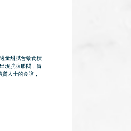
過量甜膩會致食積
出現脘腹脹悶，胃
體質人士的食譜，