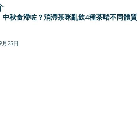
介
中秋食滯咗？消滯茶咪亂飲4種茶啱不同體質
9月25日