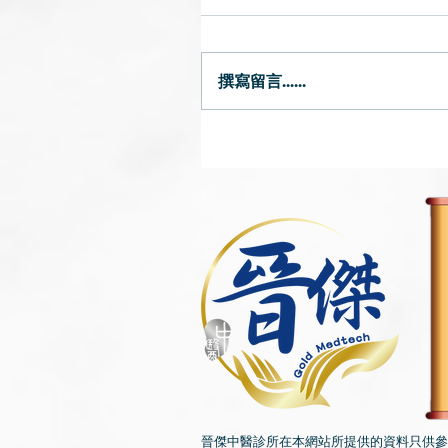
食積消滯小妙法
撰寫留言......
晉傑中醫診所在本網站所提供的資料只供參