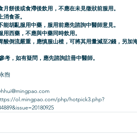
：
在食月餅後或食滯後飲用，不應在未見徵狀前服用。
以上消食茶。
，不能胡亂服用中藥，服用前應先諮詢中醫師意見。
期服用西藥，不應與中藥同時飲用。
見胃酸倒流嚴重，應慎服山楂，可將其用量減至2錢，另加海
參考，如有疑問，應先諮詢註冊中醫師。
永煦
yhhui@mingpao.com
://ol.mingpao.com/php/hotpick3.php?
84889&issue=20180925