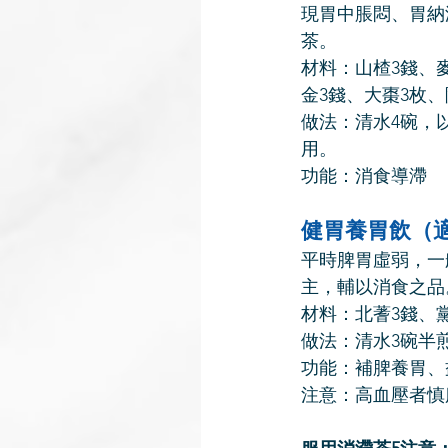
現胃中脹悶、胃納
茶。
材料：山楂3錢、
金3錢、大棗3枚、
做法：清水4碗，
用。
功能：消食導滯
健胃養胃飲（
平時脾胃虛弱，一
主，輔以消食之品
材料：北蓍3錢、
做法：清水3碗半
功能：補脾養胃、
注意：高血壓者慎