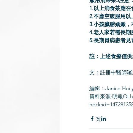
服用消滯茶5注意
1.以上消食茶應
2.不應空腹服用
3.小孩臟腑嬌嫩
4.老人家若需長
5.長期胃病患者
註：上述食療僅供
文：註冊中醫師羅
編輯：Janice Hui 
資料來源:明報OLhttps
nodeid=14728135