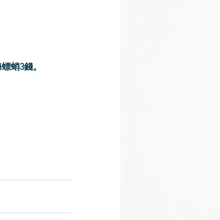
螵蛸3錢。