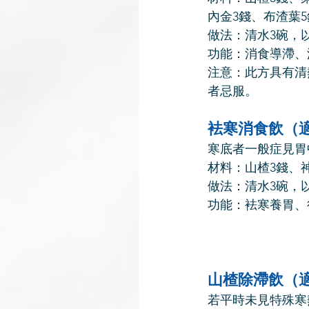
內金3錢、布渣葉5
做法：清水3碗，
功能：消食導滯、
注意：此方具有清
者忌服。
袪寒消食飲（
寒底者一般症見胃
材料：山楂3錢、神
做法：清水3碗，
功能：袪寒養胃、
山楂除滯飲（
若平時未見特殊寒