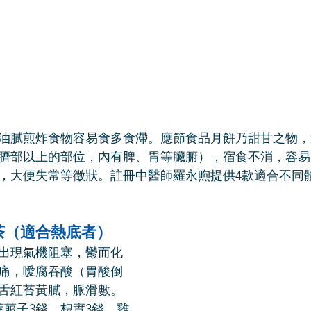
油膩煎炸食物容易食多食滯。應節食品月餅乃甜甘之物，
臍部以上的部位，內有脾、胃等臟腑），宿食不消，容易
，大便失常等徵狀。註冊中醫師羅永煦提供4款適合不同
茶（適合熱底者）
出現氣機阻塞，鬱而化
痛，噯腐吞酸（胃酸倒
舌紅苔黃膩，脈滑數。
萊菔子3錢、枳實3錢、雞