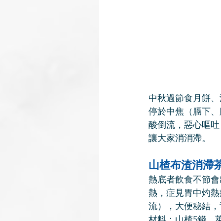
中秋過節食月餅、
停於中焦（膈下、
酸倒流，惡心嘔吐
讓大家消消滯。
山楂布渣消滯
熱底者飲食不節會
熱，症見胃中灼熱
流），大便秘結，
材料：山楂5錢、