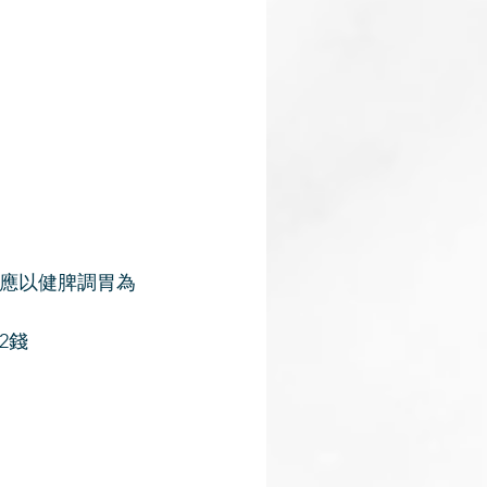
應以健脾調胃為
2錢