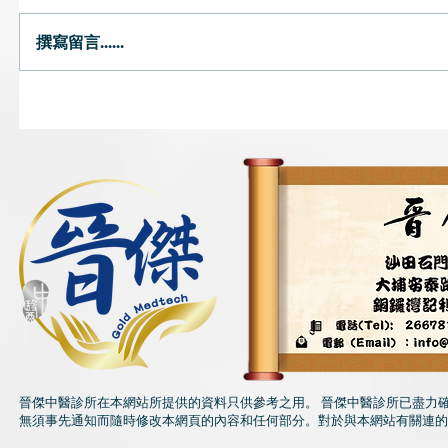
頭味濃好
撰寫留言......
頸梗膊痛點算好？
晉傑中醫診所在本網站所提供的資料只供參考之用。 晉傑中醫診所已盡力
無須事先通知而隨時修改本網頁的內容和任何部分。對於與本網站有關連的