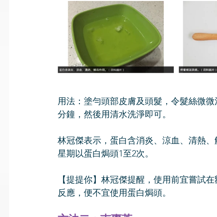
用法：塗勻頭部皮膚及頭髮，令髮絲微微
分鐘，然後用清水洗淨即可。
林冠傑表示，蛋白含消炎、涼血、清熱、
星期以蛋白焗頭1至2次。
【提提你】林冠傑提醒，使用前宜嘗試在
反應，便不宜使用蛋白焗頭。