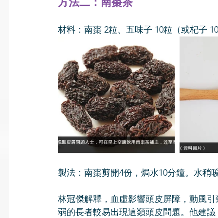
方法二：南棗茶
材料：南棗 2粒、五味子 10粒（或杞子 1
製法：南棗剪開4份，焗水10分鐘。水稍
林冠傑解釋，血虛影響頭皮屏障，動風引
弱的長者較易出現這類頭皮問題。他建議