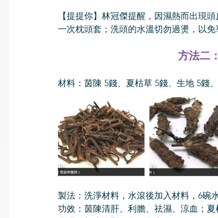
【提提你】林冠傑提醒，因濕熱而出現頭
一次枕頭套；洗頭的水溫切勿過燙，以免
方法二：
材料：茵陳 5錢、夏枯草 5錢、生地 5錢、鈎
製法：洗淨材料，水滾後加入材料，6碗水
功效：茵陳清肝、利膽、祛濕、涼血；夏