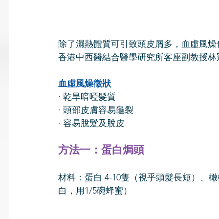
除了濕熱體質可引致頭皮屑多，血虛風燥
香港中西醫結合醫學研究所客座副教授林
血虛風燥徵狀
· 乾旱暗啞髮質
· 頭部皮膚容易龜裂
· 容易脫髮及脫皮
方法一：蛋白焗頭
材料：蛋白 4-10隻（視乎頭髮長短）、橄
白，用1/5碗蜂蜜）