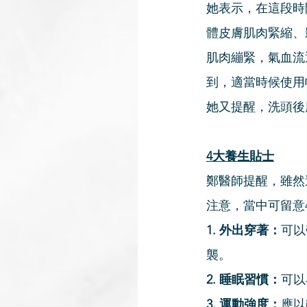
她表示，在這段時
體皮膚肌肉緊縮、
肌肉繃緊，氣血流
到，適當時候使用
她又提醒，洗頭後
4大養生貼士
鄭醫師提醒，雖然
注意，當中可留意
1. 外出穿著：
可以
襲。
2. 睡眠習慣：
可以
3. 運動強度：
應以