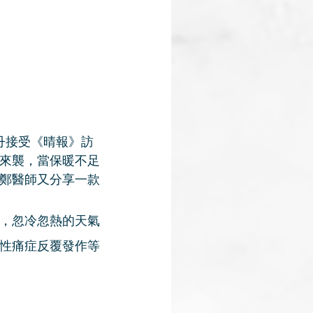
丹接受《晴報》訪
來襲，當保暖不足
鄭醫師又分享一款
，忽冷忽熱的天氣
性痛症反覆發作等