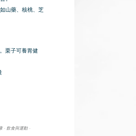
如山藥、核桃、芝
。栗子可養胃健
量
- 飲食與運動 - 