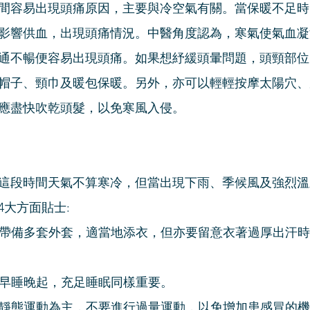
間容易出現頭痛原因，主要與冷空氣有關。當保暖不足時
影響供血，出現頭痛情況。中醫角度認為，寒氣使氣血凝
通不暢便容易出現頭痛。如果想紓緩頭暈問題，頭頸部位
帽子、頸巾及暖包保暖。另外，亦可以輕輕按摩太陽穴、
應盡快吹乾頭髮，以免寒風入侵。
這段時間天氣不算寒冷，但當出現下雨、季候風及強烈溫
4大方面貼士:
帶備多套外套，適當地添衣，但亦要留意衣著過厚出汗時
早睡晚起，充足睡眠同樣重要。
靜態運動為主，不要進行過量運動，以免增加患感冒的機