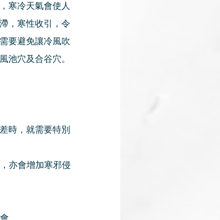
，寒冷天氣會使人
滯，寒性收引，令
需要避免讓冷風吹
風池穴及合谷穴。
差時，就需要特別
，亦會增加寒邪侵
會。