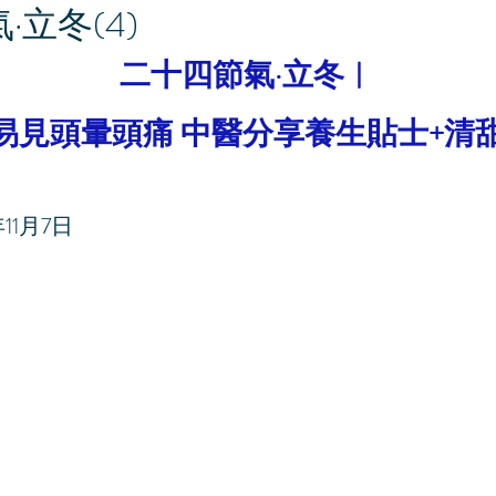
·立冬(4)
二十四節氣·立冬︳
易見頭暈頭痛 中醫分享養生貼士+清
11月7日