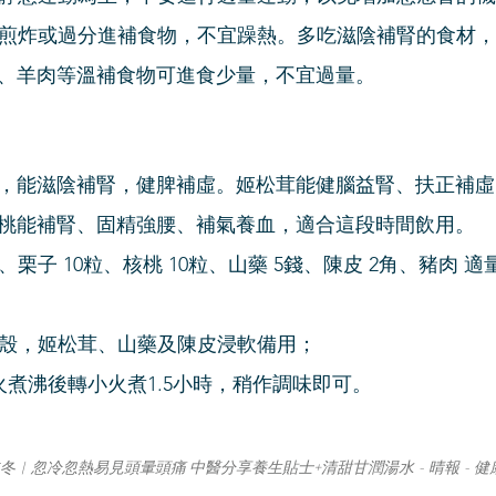
煎炸或過分進補食物，不宜躁熱。多吃滋陰補腎的食材，
、羊肉等溫補食物可進食少量，不宜過量。
，能滋陰補腎，健脾補虛。姬松茸能健腦益腎、扶正補虛
桃能補腎、固精強腰、補氣養血，適合這段時間飲用。
錢、栗子 10粒、核桃 10粒、山藥 5錢、陳皮 2角、豬肉 適
皮去殼，姬松茸、山藥及陳皮浸軟備用；
大火煮沸後轉小火煮1.5小時，稍作調味即可。
冬︳忽冷忽熱易見頭暈頭痛 中醫分享養生貼士+清甜甘潤湯水 - 晴報 - 健康 