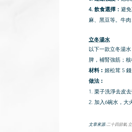
4. 飲食選擇：
避免
麻、黑豆等。牛肉
立冬湯水
以下一款立冬湯水
脾，補腎強筋；核
材料︰
姬松茸 5 
做法︰
1. 栗子洗淨去
2. 加入6碗水，
文章來源:
二十四節氣·立