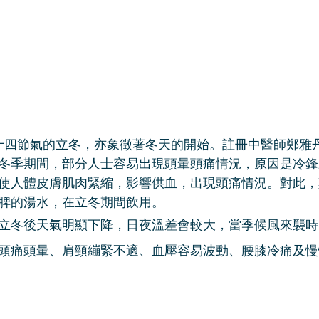
十四節氣的立冬，亦象徵著冬天的開始。註冊中醫師鄭雅
冬季期間，部分人士容易出現頭暈頭痛情況，原因是冷鋒
使人體皮膚肌肉緊縮，影響供血，出現頭痛情況。對此，
脾的湯水，在立冬期間飲用。
立冬後天氣明顯下降，日夜溫差會較大，當季候風來襲時
頭痛頭暈、肩頸繃緊不適、血壓容易波動、腰膝冷痛及慢