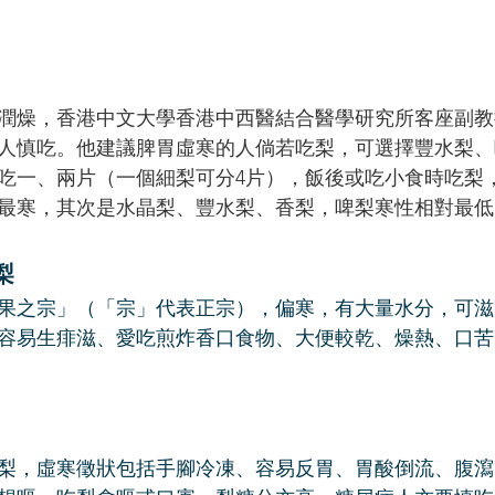
潤燥，香港中文大學香港中西醫結合醫學研究所客座副教
人慎吃。他建議脾胃虛寒的人倘若吃梨，可選擇豐水梨、
吃一、兩片（一個細梨可分4片），飯後或吃小食時吃梨
最寒，其次是水晶梨、豐水梨、香梨，啤梨寒性相對最低
梨
果之宗」（「宗」代表正宗），偏寒，有大量水分，可滋
容易生痱滋、愛吃煎炸香口食物、大便較乾、燥熱、口苦
梨，虛寒徵狀包括手腳冷凍、容易反胃、胃酸倒流、腹瀉