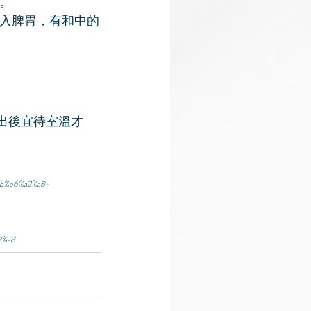
。
入脾胃，有和中的
出後宜待室溫才
8b%e6%a2%a8-
2%a8