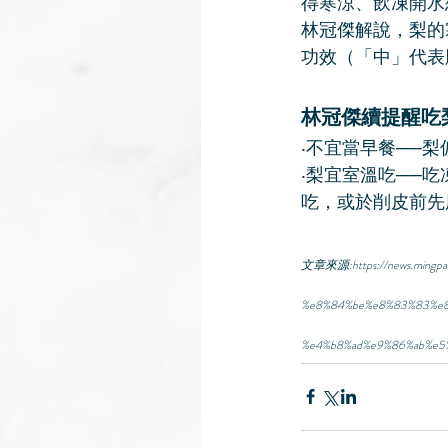
得寒涼、飲凍開水
林冠傑解說，梨的
功效（「中」代表
林冠傑續提醒吃
‧不宜當早餐──
‧梨宜室溫吃──
吃，或於削皮前先
文章來源:https://news.mingpa
%e8%84%be%e8%83%83%e8
%e4%b8%ad%e9%86%ab%e5