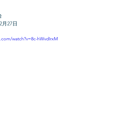
台
2月27日
e.com/watch?v=8c-hWvdIrxM