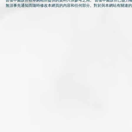
晉傑中醫診所在本網站所提供的資料只供參考之用。 晉傑中醫診所已盡力
無須事先通知而隨時修改本網頁的內容和任何部分。對於與本網站有關連的