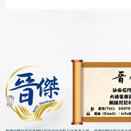
唇乾｜燥熱或氣陰兩虛可致唇
預防流感
乾 中醫提醒避免風吹頭臉
飽、薑水
茶飲湯水