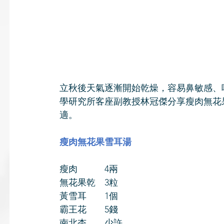
立秋後天氣逐漸開始乾燥，容易鼻敏感、
學研究所客座副教授林冠​傑分享瘦肉無
適。
瘦肉無花果雪耳湯
瘦肉　　　4兩
無花果乾　3粒
黃雪耳　　1個
霸王花　　5錢
南北杏　　少許