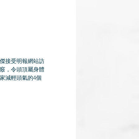
傑接受明報網站訪
竅，令頭頂屬身體
家減輕頭氣的4個