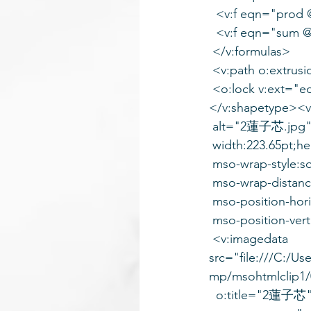
  <v:f eqn="prod
  <v:f eqn="sum 
 </v:formulas>
 <v:path o:extru
 <o:lock v:ext="e
</v:shapetype><v
 alt="2蓮子芯.jpg" s
 width:223.65pt;he
 mso-wrap-style:s
 mso-wrap-distan
 mso-position-hor
 mso-position-vert
 <v:imagedata 
src="file:///C:/U
mp/msohtmlclip1/
  o:title="2蓮子芯