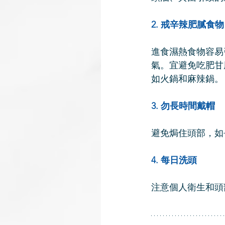
2. 戒辛辣肥膩食物
進食濕熱食物容易
氣。宜避免吃肥甘
如火鍋和麻辣鍋。
3. 勿長時間戴帽
避免焗住頭部，如
4. 每日洗頭
注意個人衛生和頭