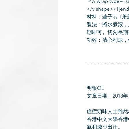
 <w:wrap type="
</v:shape><!
材料：蓮子芯 1茶匙
製法：將水煮滾，
期即可。切勿長期
功效：清心利尿，
明報OL
文章日期：2018年
虛症頭味人士雖然
香港中文大學香港
氣和減少出汗。