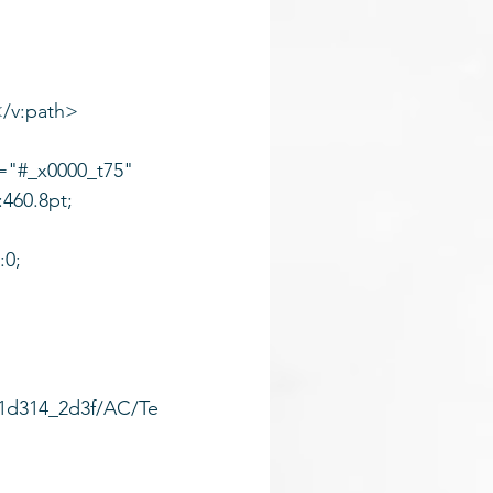
</v:path>
="#_x0000_t75"
:460.8pt;
:0;
c1d314_2d3f/AC/Te