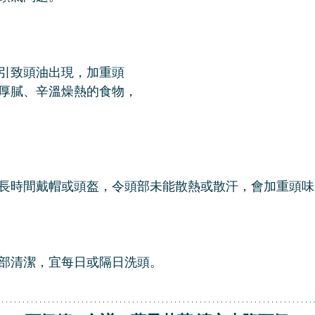
引致頭油出現，加重頭
厚膩、辛溫燥熱的食物，
長時間戴帽或頭盔，令頭部未能散熱或散汗，會加重頭味
部清潔，宜每日或隔日洗頭。