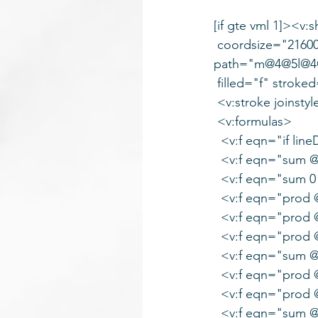
[if gte vml 1]><v
 coordsize="21600,21600" o:spt="75" o:preferrelative="t" 
path="m@4@5l@
 filled="f" stroke
 <v:stroke joinst
 <v:formulas>
  <v:f eqn="if li
  <v:f eqn="sum 
  <v:f eqn="sum 
  <v:f eqn="prod
  <v:f eqn="prod
  <v:f eqn="prod
  <v:f eqn="sum 
  <v:f eqn="prod
  <v:f eqn="prod
  <v:f eqn="sum 