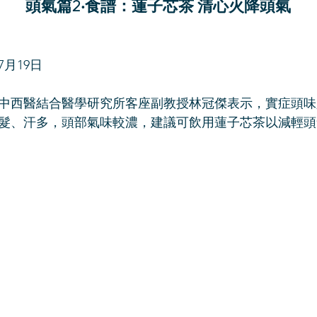
頭氣篇2‧食譜：蓮子芯茶 清心火降頭氣
7月19日
中西醫結合醫學研究所客座副教授林冠傑表示，實症頭味
髮、汗多，頭部氣味較濃，建議可飲用蓮子芯茶以減輕頭