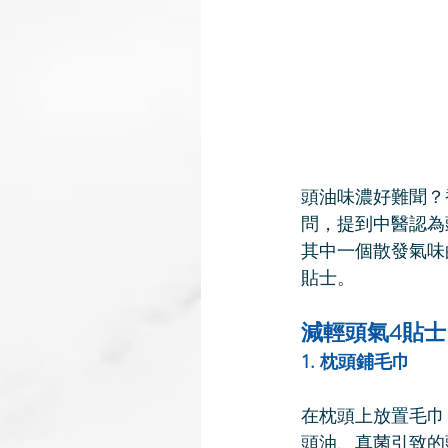
頭油味濃好難聞？
問，提到中醫認為
其中一個散發氣味
貼士。
減輕頭氣4貼士
1. 枕頭鋪毛巾
在枕頭上放置毛巾
頭油、真菌引致的