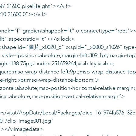
 @7 21600 pixelHeight"></v:f>
@10 21600 0"></v:f>
sionok="f" gradientshapeok="t" o:connecttype="rect">
dit" aspectratio="t"></o:lock>
:shape id="圖片_x0020_6" o:spid="_x0000_s1026" type
tyle='position:absolute;margin-left:309.1pt;margin-top
ight:138.75pt;z-index:251659264;visibility:visible;
quare;mso-wrap-distance-left:9pt;mso-wrap-distance-top
ce-right:9pt;mso-wrap-distance-bottom:0;
izontal:absolute;mso-position-horizontal-relative:margin;
ical:absolute;mso-position-vertical-relative:margin'>
sers/vitat/AppData/Local/Packages/oice_16_974fa576_32
01/clip_image001.jpg"
"></v:imagedata>