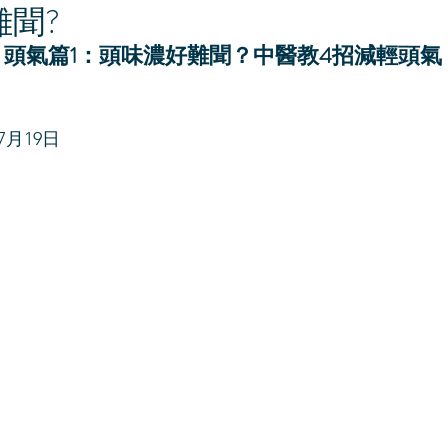
難聞?
頭氣篇1：頭味濃好難聞？中醫教4招減輕頭氣
7月19日