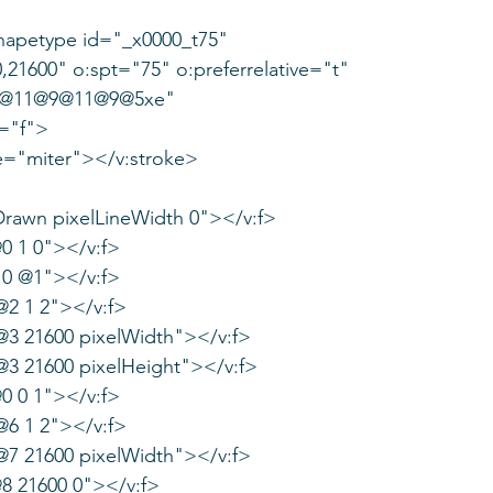
:shapetype id="_x0000_t75"
4@11@9@11@9@5xe"
d="f">
yle="miter"></v:stroke>
neDrawn pixelLineWidth 0"></v:f>
@0 1 0"></v:f>
0 0 @1"></v:f>
 @2 1 2"></v:f>
 @3 21600 pixelWidth"></v:f>
 @3 21600 pixelHeight"></v:f>
@0 0 1"></v:f>
 @6 1 2"></v:f>
 @7 21600 pixelWidth"></v:f>
@8 21600 0"></v:f>