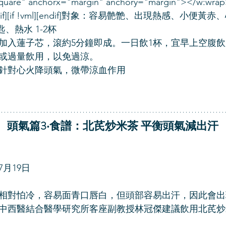
square" anchorx="margin" anchory="margin"></w:wra
[endif][if !vml][endif]對象：容易䒐䒏、出現熱感、小
、熱水 1-2杯
加入蓮子芯，滾約5分鐘即成。一日飲1杯，宜早上空腹
或過量飲用，以免過涼。
針對心火降頭氣，微帶涼血作用
頭氣篇3‧食譜：北芪炒米茶 平衡頭氣減出汗
7月19日
相對怕冷，容易面青口唇白，但頭部容易出汗，因此會出
中西醫結合醫學研究所客座副教授林冠傑建議飲用北芪炒