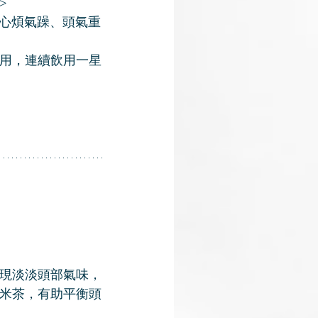
p>
便黃赤、心煩氣躁、頭氣重
飲用，連續飲用一星
現淡淡頭部氣味，
米茶，有助平衡頭