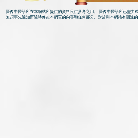
晉傑中醫診所在本網站所提供的資料只供參考之用。 晉傑中醫診所已盡力
無須事先通知而隨時修改本網頁的內容和任何部分。對於與本網站有關連的