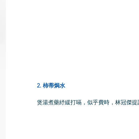
2. 柿蒂焗水
煲湯煮藥紓緩打嗝，似乎費時，林冠傑提