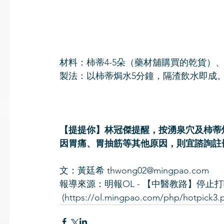
材料：柿蒂4-5朵（藥材舖購買的乾貨）、
製法：以柿蒂焗水5分鐘，隔渣飲水即成
【提提你】林冠傑提醒，按湧泉穴及柿蒂
因胃痛、胃抽筋等其他原因，則宜諮詢註
文：黃廷希 thwong02@mingpao.com
報導來源：明報OL - 【中醫教路】停止
 (https://ol.mingpao.com/php/hotpick