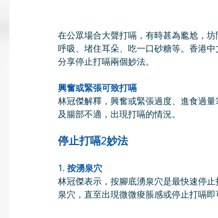
在公眾場合大聲打嗝，有時甚為尷尬，坊
呼吸、堵住耳朵、吃一口砂糖等。香港中
分享停止打嗝兩個妙法。
興奮或緊張可致打嗝
林冠傑解釋，興奮或緊張過度、進食過量
及腸部不適，出現打嗝的情況。
停止打嗝2妙法
1. 按湧泉穴
林冠傑表示，按腳底湧泉穴是最快速停止
泉穴，直至出現微微痠脹感或停止打嗝即