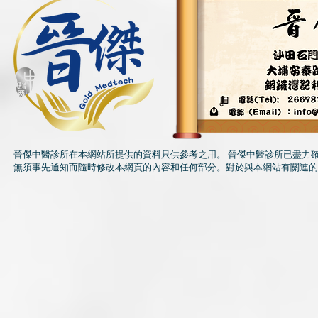
晉傑中醫診所在本網站所提供的資料只供參考之用。 晉傑中醫診所已盡力
無須事先通知而隨時修改本網頁的內容和任何部分。對於與本網站有關連的