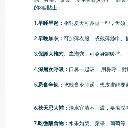
感、哮喘、咳嗽、慢性咽喉炎等）、經常
的8個貼士：
1.早睡早起：
相對夏天可多睡一些，毋須
2.早晚加衣：
可加薄衣服，或戴薄絲巾、
3.保護大椎穴、血海穴
，可令身體暖些。 
4.深層次呼吸：
口鼻一起吸， 用鼻呼，
5.忌食辛辣：
吃辣會令肺躁，想皮膚靚要
6.秋天忌大補：
湯水宜清不宜濃，要滋潤
7.吃微酸食物：
水果如梨、蘋果、葡萄等