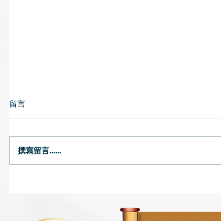
留言
羅漢果茶
撰寫留言......
乾羅漢果清熱潤肺