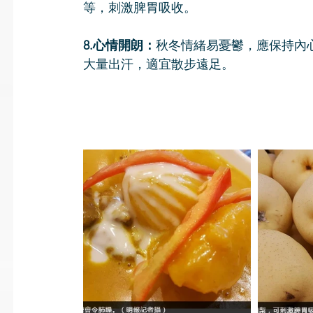
等，刺激脾胃吸收。
8.心情開朗：
秋冬情緒易憂鬱，應保持內
大量出汗，適宜散步遠足。