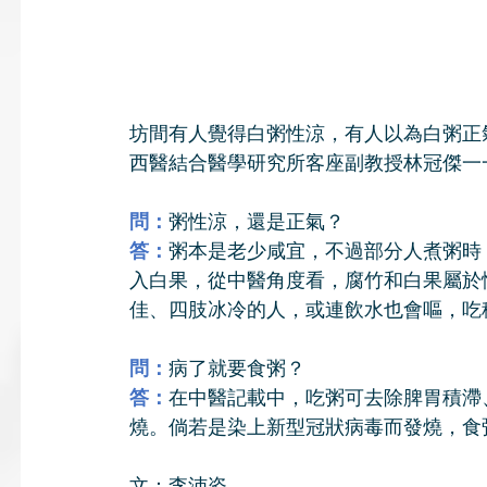
坊間有人覺得白粥性涼，有人以為白粥正
西醫結合醫學研究所客座副教授林冠傑一
問：
粥性涼，還是正氣？
答：
粥本是老少咸宜，不過部分人煮粥時
入白果，從中醫角度看，腐竹和白果屬於
佳、四肢冰冷的人，或連飲水也會嘔，吃
問：
病了就要食粥？
答：
在中醫記載中，吃粥可去除脾胃積滯
燒。倘若是染上新型冠狀病毒而發燒，食
文：李沛姿