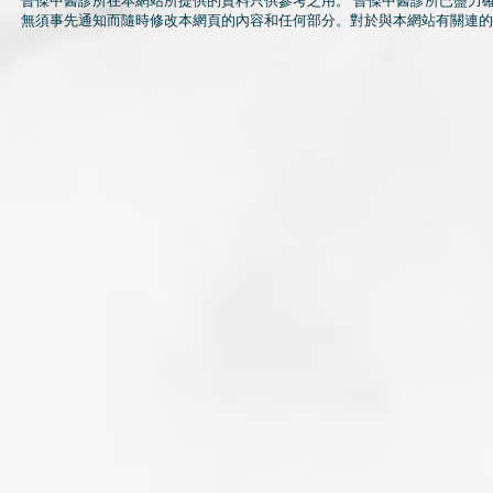
晉傑中醫診所在本網站所提供的資料只供參考之用。 晉傑中醫診所已盡力
無須事先通知而隨時修改本網頁的內容和任何部分。對於與本網站有關連的