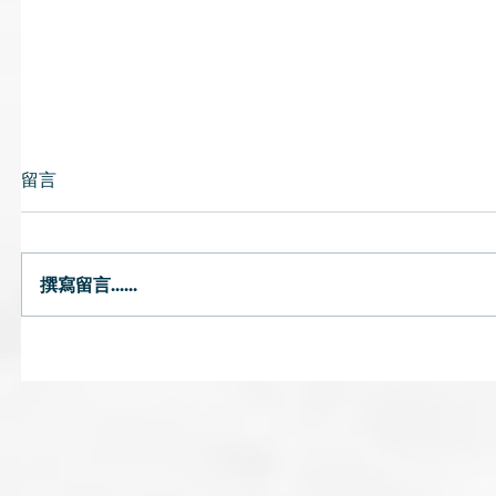
留言
撰寫留言......
唇乾｜燥熱或氣陰兩虛可致唇
預防流感
乾 中醫提醒避免風吹頭臉
飽、薑水
茶飲湯水