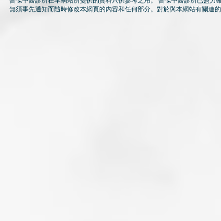
晉傑中醫診所在本網站所提供的資料只供參考之用。 晉傑中醫診所已盡力
無須事先通知而隨時修改本網頁的內容和任何部分。對於與本網站有關連的