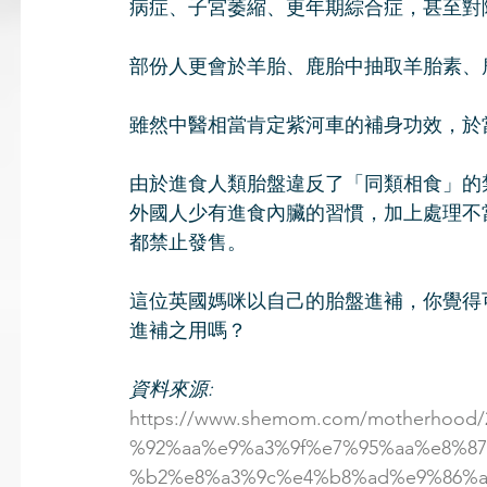
病症、子宮萎縮、更年期綜合症，甚至對
部份人更會於羊胎、鹿胎中抽取羊胎素、
雖然中醫相當肯定紫河車的補身功效，於
由於進食人類胎盤違反了「同類相食」的
外國人少有進食內臟的習慣，加上處理不
都禁止發售。
這位英國媽咪以自己的胎盤進補，你覺得
進補之用嗎？
資料來源: 
https://www.shemom.com/motherhoo
%92%aa%e9%a3%9f%e7%95%aa%e8%8
%b2%e8%a3%9c%e4%b8%ad%e9%86%a