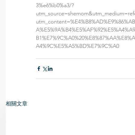
3%e6%b0%a3/?
utm_source=shemom&utm_medium=refer
utm_content=%E4%B8%AD%E9%86%A
A%E5%9A%B4%E5%AF%92%E5%A4%A
B1%E7%9C%A0%20%E8%87%AA%E8%A
A4%9C%E5%A5%BD%E7%9C%A0
相關文章