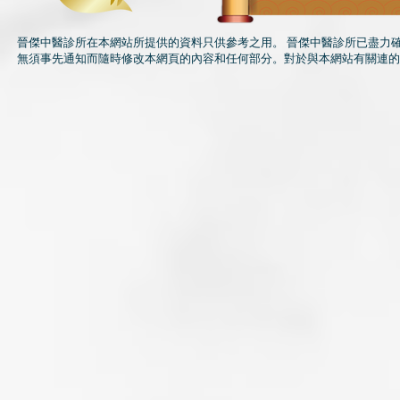
晉傑中醫診所在本網站所提供的資料只供參考之用。 晉傑中醫診所已盡力
無須事先通知而隨時修改本網頁的內容和任何部分。對於與本網站有關連的