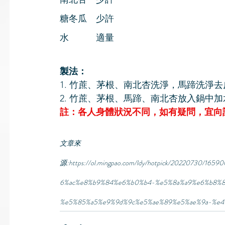
糖冬瓜　少許
水　　　適量
製法：
1. 竹蔗、茅根、南北杏洗淨，馬蹄洗淨去
2. 竹蔗、茅根、馬蹄、南北杏放入鍋中
註：各人身體狀況不同，如有疑問，宜向
文章來
源:https://ol.mingpao.com/ldy/hotpick/20220730
6%ac%e8%b9%84%e6%b0%b4-%e5%8a%a9%e6%b8%8
%e5%85%a5%e9%9d%9c%e5%ae%89%e5%ae%9a-%e4