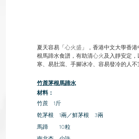
夏天容易「
心火盛
」，香港中文大學香港
根馬蹄水食譜，有助清
心火
及入靜安定，
寒、易肚瀉、手腳冰冷、容易發冷的人不
竹蔗茅根馬蹄水
材料：
竹蔗　1斤
乾茅根　1兩／鮮茅根　3兩
馬蹄　　10粒
南北杏　少許