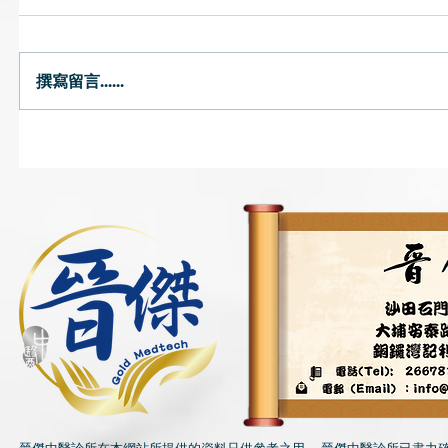
鍛鍊小腿
撰寫留言......
立冬‧二十四節氣(1)