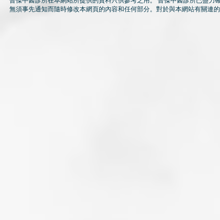
晉傑中醫診所在本網站所提供的資料只供參考之用。 晉傑中醫診所已盡力
無須事先通知而隨時修改本網頁的內容和任何部分。對於與本網站有關連的