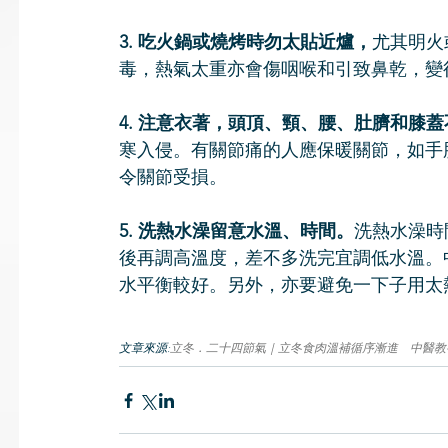
3. 吃火鍋或燒烤時勿太貼近爐，
尤其明火
毒，熱氣太重亦會傷咽喉和引致鼻乾，變
4. 注意衣著，頭頂、頸、腰、肚臍和膝
寒入侵。有關節痛的人應保暖關節，如手
令關節受損。
5. 洗熱水澡留意水溫、時間。
洗熱水澡時
後再調高溫度，差不多洗完宜調低水溫。
水平衡較好。另外，亦要避免一下子用太
文章來源:
立冬．二十四節氣｜立冬食肉溫補循序漸進　中醫教養生5貼士 (08: