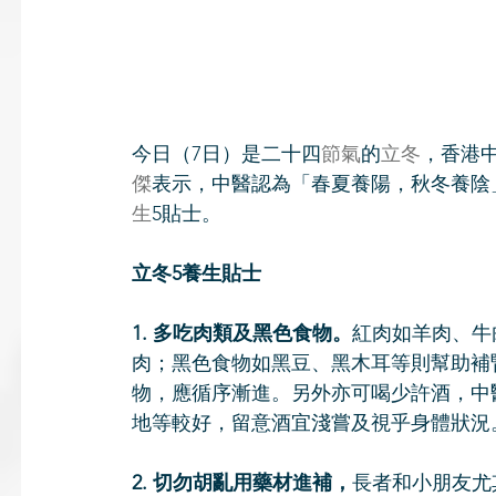
今日（7日）是二十四
節氣
的
立冬
，香港
傑
表示，中醫認為「春夏養陽，秋冬養陰
生
5貼士。
立冬5養生貼士
1. 多吃肉類及黑色食物。
紅肉如羊肉、牛
肉；黑色食物如黑豆、黑木耳等則幫助補
物，應循序漸進。另外亦可喝少許酒，中
地等較好，留意酒宜淺嘗及視乎身體狀況
2. 切勿胡亂用藥材進補，
長者和小朋友尤