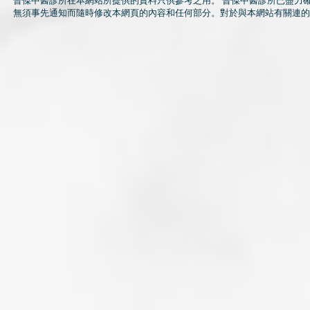
晉傑中醫診所在本網站所提供的資料只供參考之用。 晉傑中醫診所已盡力
無須事先通知而隨時修改本網頁的內容和任何部分。對於與本網站有關連的