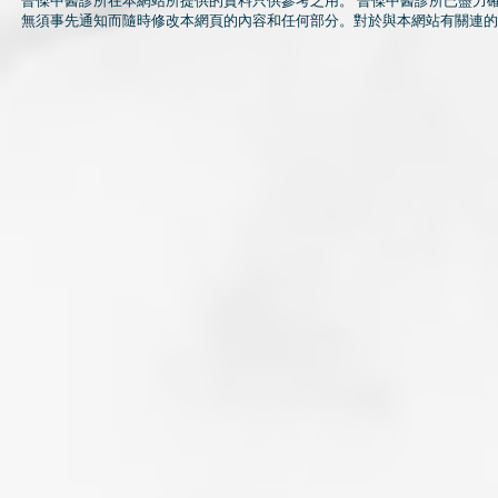
晉傑中醫診所在本網站所提供的資料只供參考之用。 晉傑中醫診所已盡力
無須事先通知而隨時修改本網頁的內容和任何部分。對於與本網站有關連的