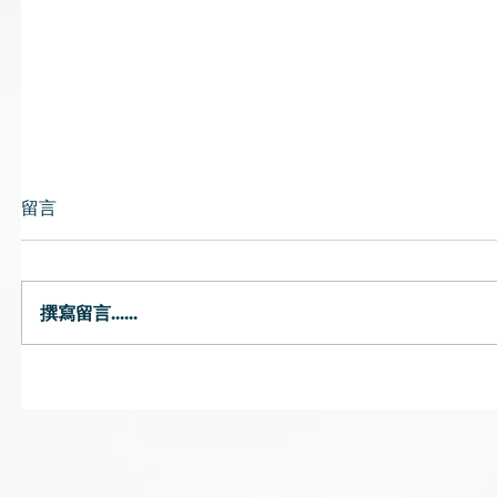
留言
健康是財
撰寫留言......
新冠康復人士調理身體