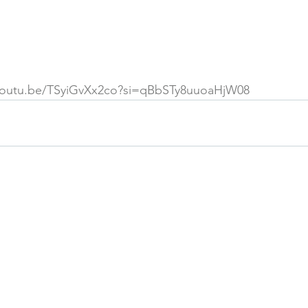
/youtu.be/TSyiGvXx2co?si=qBbSTy8uuoaHjW08