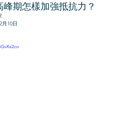
高峰期怎樣加強抵抗力？
家
2月10日
yiGvXx2co