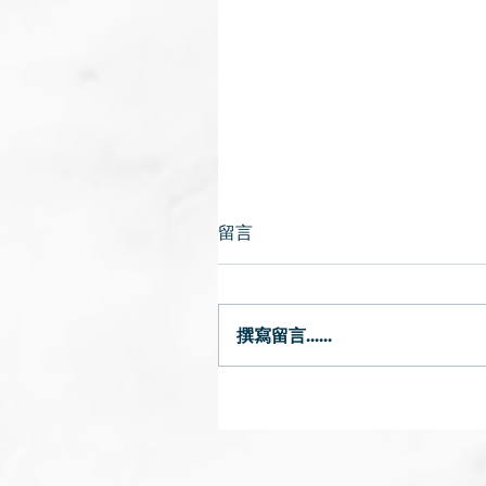
留言
撰寫留言......
唇乾｜燥熱或氣陰兩虛可致
乾 中醫提醒避免風吹頭臉