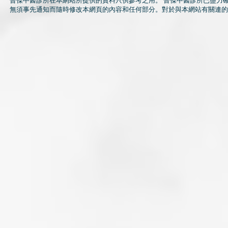
晉傑中醫診所在本網站所提供的資料只供參考之用。 晉傑中醫診所已盡力
無須事先通知而隨時修改本網頁的內容和任何部分。對於與本網站有關連的