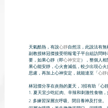
天氣酷熱，有說
心靜
自然涼，此說法有無
副教授林冠​傑接受明報電子平台組訪問
要，如果心靜（即
心神安定
），整個人相
果心能安靜，心火會減低，較少出現心火
思慮，再加上心神安定，就能達至「
心靜
林冠​傑分享在炎熱的夏天，3招有助「心
1. 夏天宜少吃紅肉、辛辣和刺激性食物
2. 多練習深層次呼吸、閉目養神及打坐。