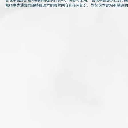
晉傑中醫診所在本網站所提供的資料只供參考之用。 晉傑中醫診所已盡力
無須事先通知而隨時修改本網頁的內容和任何部分。對於與本網站有關連的