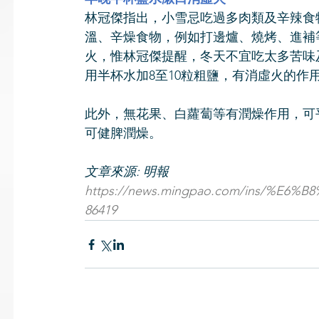
林冠傑指出，小雪忌吃過多肉類及辛辣食
溫、辛燥食物，例如打邊爐、燒烤、進補
火，惟林冠傑提醒，冬天不宜吃太多苦味
用半杯水加8至10粒粗鹽，有消虛火的作
此外，無花果、白蘿蔔等有潤燥作用，可
可健脾潤燥。
文章來源: 明報
https://news.mingpao.com/ins/%E6%B8
86419