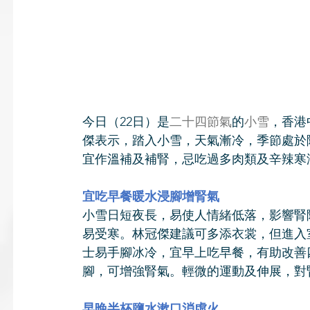
今日（22日）是
二十四節氣
的
小雪
，香港
傑表示，踏入小雪，天氣漸冷，季節處於
宜作溫補及補腎，忌吃過多肉類及辛辣寒
宜吃早餐暖水浸腳增腎氣
小雪日短夜長，易使人情緒低落，影響腎
易受寒。林冠傑建議可多添衣裳，但進入
士易手腳冰冷，宜早上吃早餐，有助改善
腳，可增強腎氣。輕微的運動及伸展，對
早晚半杯鹽水漱口消虛火