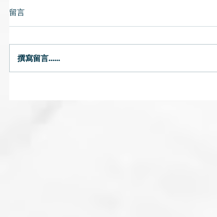
留言
撰寫留言......
唇乾｜燥熱或氣陰兩虛可致唇
預防流感
乾 中醫提醒避免風吹頭臉
飽、薑水
茶飲湯水