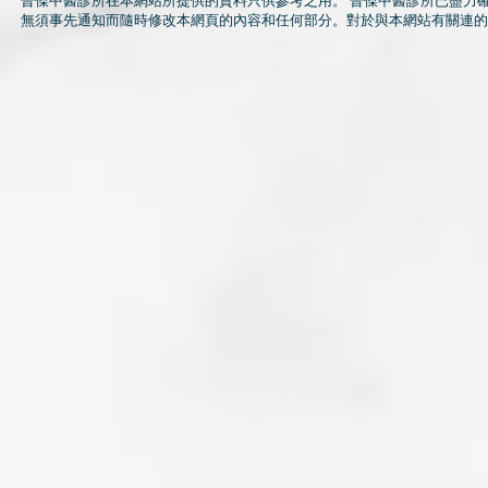
晉傑中醫診所在本網站所提供的資料只供參考之用。 晉傑中醫診所已盡力
無須事先通知而隨時修改本網頁的內容和任何部分。對於與本網站有關連的