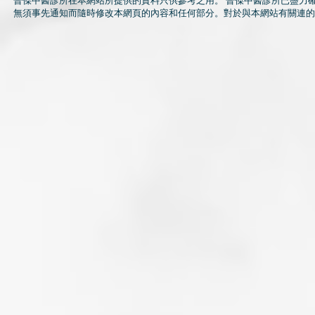
晉傑中醫診所在本網站所提供的資料只供參考之用。 晉傑中醫診所已盡力
無須事先通知而隨時修改本網頁的內容和任何部分。對於與本網站有關連的