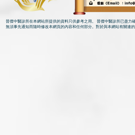
晉傑中醫診所在本網站所提供的資料只供參考之用。 晉傑中醫診所已盡力
無須事先通知而隨時修改本網頁的內容和任何部分。對於與本網站有關連的