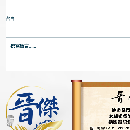
留言
穿耳影響
撰寫留言......
穀雨濕熱易感冒?