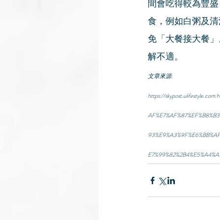
間會吃得較為豐盛
食，例如白粥及清
免「大餐接大餐」
解不適。
文章來源: 
https://skypost.ulifest
AF%E7%AF%87%EF%B8%B
93%E9%A3%9F%E6%BB%A
E7%99%82%2B4%E5%A4%