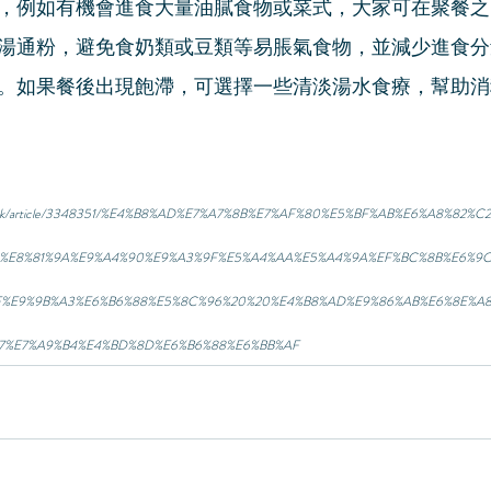
，例如有機會進食大量油膩食物或菜式，大家可在聚餐之
湯通粉，避免食奶類或豆類等易脹氣食物，並減少進食分
。如果餐後出現飽滯，可選擇一些清淡湯水食療，幫助消
yle.com.hk/article/3348351/%E4%B8%AD%E7%A7%8B%E7%AF%80%E5%BF%AB%E6%A8%8
3%E8%81%9A%E9%A4%90%E9%A3%9F%E5%A4%AA%E5%A4%9A%EF%BC%8B%E6%9
F%E9%9B%A3%E6%B6%88%E5%8C%96%20%20%E4%B8%AD%E9%86%AB%E6%8E%A
A7%E7%A9%B4%E4%BD%8D%E6%B6%88%E6%BB%AF