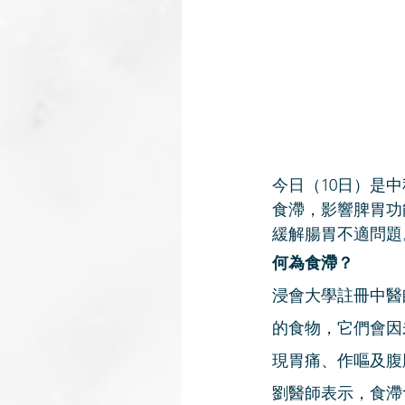
今日（10日）是
食滯，影響脾胃功
緩解腸胃不適問題
何為食滯？
浸會大學註冊中醫
的食物，它們會因
現胃痛、作嘔及腹
劉醫師表示，食滯