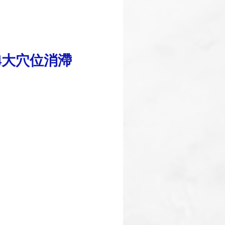
4大穴位消滯