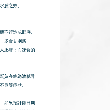
水腫之效。
機不行造成肥胖、
，多食甘則痰
人肥胖；而凍食的
蛋黃亦較為油膩難
不良等症狀。
，如果預計節日期