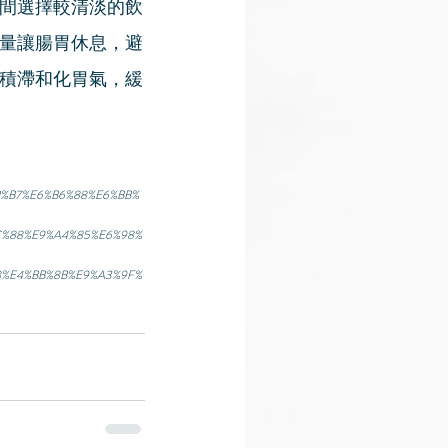
間選擇較清淡的飲
量讓腸胃休息，避
積滯和化胃氣，緩
2%C2%B7%E6%B6%88%E6%BB%
C%88%E9%A4%85%E6%98%
8%E4%BB%8B%E9%A3%9F%