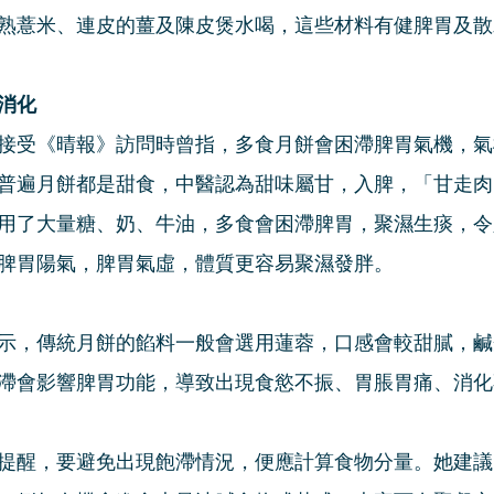
熟薏米、連皮的薑及陳皮煲水喝，這些材料有健脾胃及散
消化
接受《晴報》訪問時曾指，多食月餅會困滯脾胃氣機，氣
普遍月餅都是甜食，中醫認為甜味屬甘，入脾，「甘走肉
用了大量糖、奶、牛油，多食會困滯脾胃，聚濕生痰，令
脾胃陽氣，脾胃氣虛，體質更容易聚濕發胖。
示，傳統月餅的餡料一般會選用蓮蓉，口感會較甜膩，鹹
滯會影響脾胃功能，導致出現食慾不振、胃脹胃痛、消化
提醒，要避免出現飽滯情況，便應計算食物分量。她建議