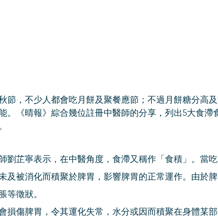
中秋節，不少人都會吃月餅及聚餐應節；不過月餅糖分高
能。《晴報》綜合幾位註冊中醫師的分享，列出5大食滯
。
師劉芷寧表示，在中醫角度，食滯又稱作「食積」。當吃
未及被消化而積聚於脾胃，影響脾胃的正常運作。由於脾
脹等徵狀。
會損傷脾胃，令其運化失常，水分或因而積聚在身體某部