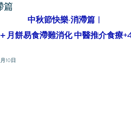
滯篇
中秋節快樂·消滯篇︳
＋月餅易食滯難消化 中醫推介食療+
9月10日