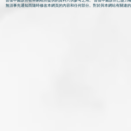
晉傑中醫診所在本網站所提供的資料只供參考之用。 晉傑中醫診所已盡力
無須事先通知而隨時修改本網頁的內容和任何部分。對於與本網站有關連的