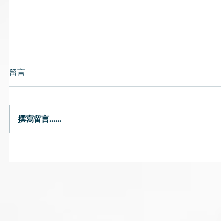
留言
撰寫留言......
唇乾｜燥熱或氣陰兩虛可致唇
預防流感
乾 中醫提醒避免風吹頭臉
飽、薑水
茶飲湯水