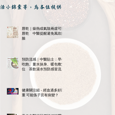
活小錦囊等，為各位提供
唇乾｜燥熱或氣陰兩虛可致
唇乾 中醫提醒避免風吹頭
臉
預防流感｜中醫貼士：早餐
吃飽、薑水抹身、暖包敷穴
位 茶飲湯水預防感冒流感
紓不適
健康關注組 - 經血過多好嚴
重 可能係子宮有病變？