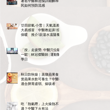
著名中醫林冠傑詳細解釋市
民如何預防流感
廿四節氣·小雪｜天氣溫差
大易感冒 中醫教起床1招
保暖 推介1款湯水溫陽養
陰
「按」走疲勞: 中醫穴位鬆
一鬆! | 林冠傑醫師 | 運動醫
學日
秋日防秋燥｜蒸燉蘋果食、
煲蘋果水飲可養生？中醫稱
適合脾胃虛弱、燥咳者 宜
飯前食免礙消化
吃「熱氣嘢」上火燥熱不
適？中醫下火有法