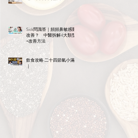
Sick問識答｜頻頻鼻敏感難
改善？ 中醫拆解4大類型
+改善方法
飲食攻略·二十四節氣小滿
｜